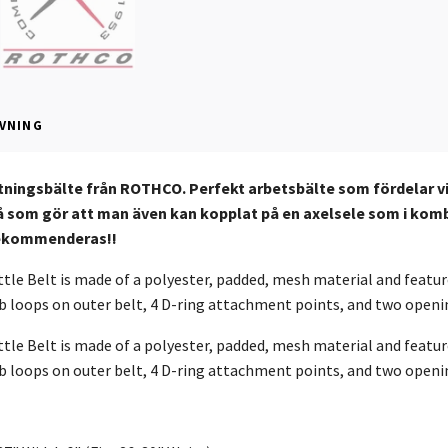
VNING
stningsbälte från ROTHCO. Perfekt arbetsbälte som fördelar v
på som gör att man även kan kopplat på en axelsele som i kom
Rekommenderas!!
le Belt is made of a polyester, padded, mesh material and features
 loops on outer belt, 4 D-ring attachment points, and two openin
le Belt is made of a polyester, padded, mesh material and features
 loops on outer belt, 4 D-ring attachment points, and two openin