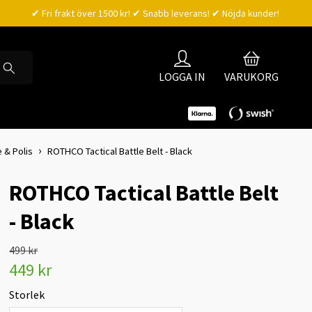
✔ Fri frakt över 1500 kr! ✔ Snabb leverans! ✔ Nöjda kunder!
LOGGA IN
VARUKORG
 & Polis
ROTHCO Tactical Battle Belt - Black
ROTHCO Tactical Battle Belt
- Black
499 kr
449 kr
Storlek