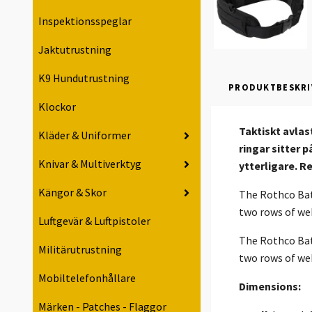
Inspektionsspeglar
Jaktutrustning
K9 Hundutrustning
PRODUKTBESKRI
Klockor
Taktiskt avla
Kläder & Uniformer
ringar sitter 
Knivar & Multiverktyg
ytterligare. 
Kängor & Skor
The Rothco Batt
two rows of web
Luftgevär & Luftpistoler
The Rothco Batt
Militärutrustning
two rows of web
Mobiltelefonhållare
Dimensions:
Märken - Patches - Flaggor