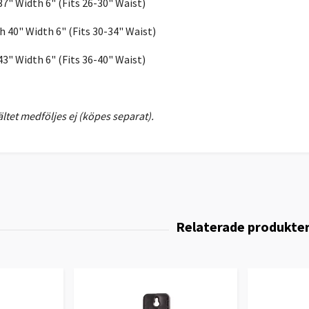
37" Width 6" (Fits 26-30" Waist)
h 40" Width 6" (Fits 30-34" Waist)
43" Width 6" (Fits 36-40" Waist)
ltet
medföljes ej (köpes separat).