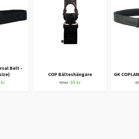
sal Belt -
size)
COP Bälteshängare
GK COPLAN
 kr
69 kr
99 kr
69