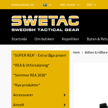
www.swetac.se
Inkl. moms
SEK
Startsida
Om butiken
Köpvillkor
Byten & Retu
Hem
Bälten & Hållare 
*SUPER REA* - Extra låga priser!
*REA & Utförsäljning*
*Sommar REA 2026*
*Nya produkter*
Accessoarer
Airsoft