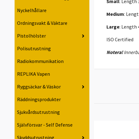
Small
: Length 
Nyckelhållare
Medium
: Lengt
Ordningsvakt & Väktare
Large
: Length 
Pistolhölster
ISO Certified
Polisutrustning
Notera!
Innerbä
Radiokommunikation
REPLIKA Vapen
Ryggsäckar & Väskor
Räddningsprodukter
Sjukvårdsutrustning
Självförsvar - Self Defense
Skyddsutrustning