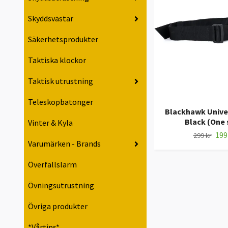
Skyddsvästar
Säkerhetsprodukter
Taktiska klockor
Taktisk utrustning
Teleskopbatonger
Blackhawk Univer
Black (One 
Vinter & Kyla
199
299 kr
Varumärken - Brands
Överfallslarm
Övningsutrustning
Övriga produkter
*Vårtips*