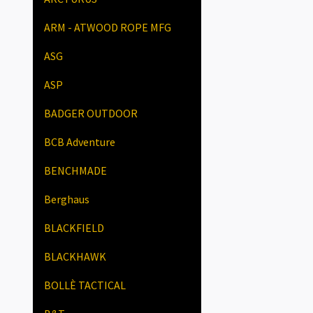
ARM - ATWOOD ROPE MFG
ASG
ASP
BADGER OUTDOOR
BCB Adventure
BENCHMADE
Berghaus
BLACKFIELD
BLACKHAWK
BOLLÈ TACTICAL