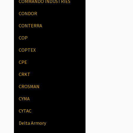
COMMANDO INDUSTRIES
CONDOR
CONTERRA
COP
COPTEX
CPE
CRKT
CROSMAN
CYMA
CYTAC
Delta Armory