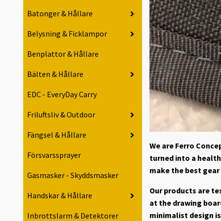
Batonger & Hållare
Belysning & Ficklampor
Benplattor & Hållare
Bälten & Hållare
EDC - EveryDay Carry
Friluftsliv & Outdoor
Fängsel & Hållare
We are Ferro Concep
Försvarssprayer
turned into a healt
make the best gear
Gasmasker - Skyddsmasker
Our products are te
Handskar & Hållare
at the drawing board
minimalist design i
Inbrottslarm & Detektorer