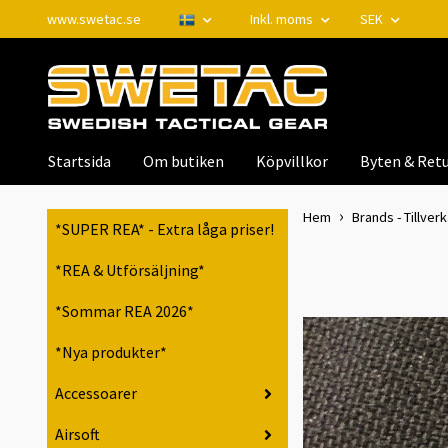
www.swetac.se
Inkl. moms
SEK
Startsida
Om butiken
Köpvillkor
Byten & Retu
Hem
Brands - Tillver
*SUPER REA* - Extra låga priser!
*REA & Utförsäljning*
*Sommar REA 2026*
*Nya produkter*
Accessoarer
Airsoft