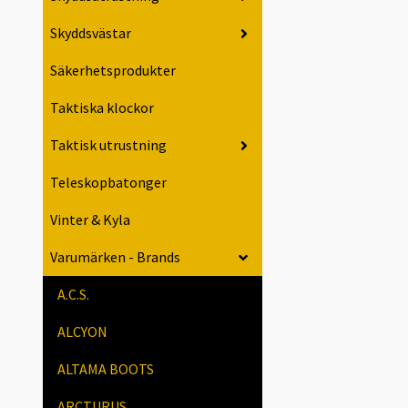
Skyddsvästar
Säkerhetsprodukter
Taktiska klockor
Taktisk utrustning
Teleskopbatonger
Vinter & Kyla
Varumärken - Brands
A.C.S.
ALCYON
ALTAMA BOOTS
ARCTURUS