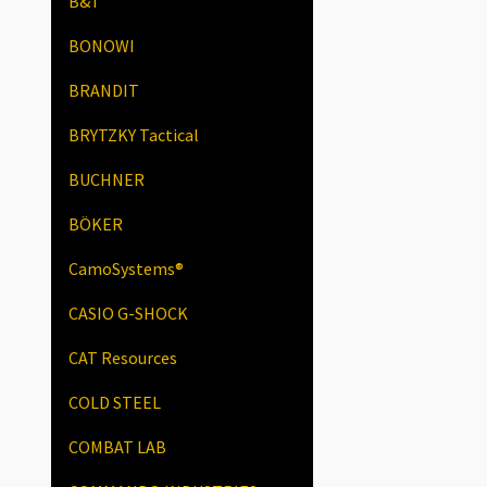
B&T
BONOWI
BRANDIT
BRYTZKY Tactical
BUCHNER
BÖKER
CamoSystems®
CASIO G-SHOCK
CAT Resources
COLD STEEL
COMBAT LAB