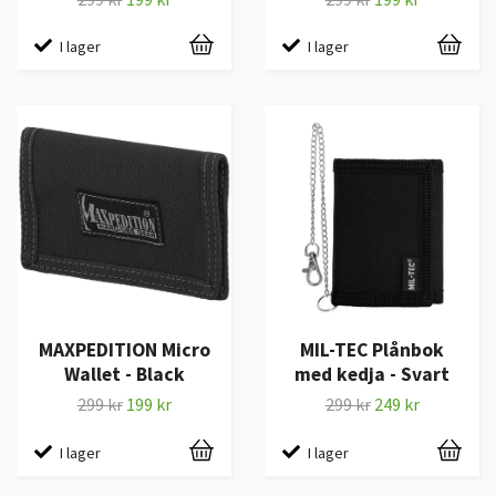
I lager
I lager
MAXPEDITION Micro
MIL-TEC Plånbok
Wallet - Black
med kedja - Svart
299 kr
199 kr
299 kr
249 kr
I lager
I lager