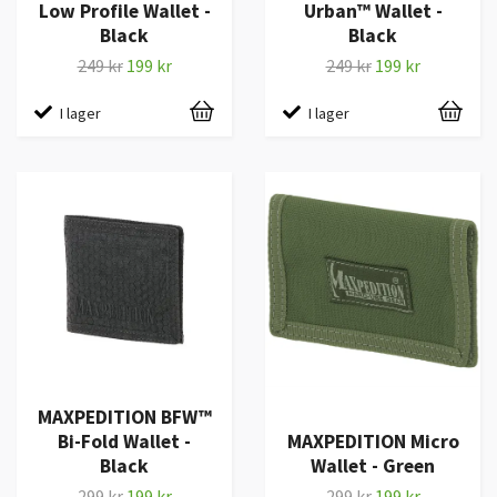
Low Profile Wallet -
Urban™ Wallet -
Black
Black
249 kr
199 kr
249 kr
199 kr
I lager
I lager
MAXPEDITION BFW™
Bi-Fold Wallet -
MAXPEDITION Micro
Black
Wallet - Green
299 kr
199 kr
299 kr
199 kr