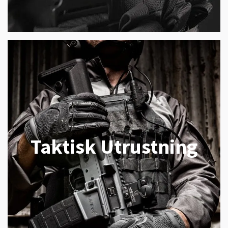
Taktisk Utrustning