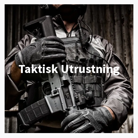
Taktisk Utrustning