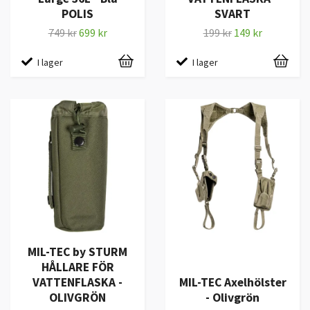
POLIS
SVART
749 kr
699 kr
199 kr
149 kr
I lager
I lager
MIL-TEC by STURM
HÅLLARE FÖR
VATTENFLASKA -
MIL-TEC Axelhölster
OLIVGRÖN
- Olivgrön