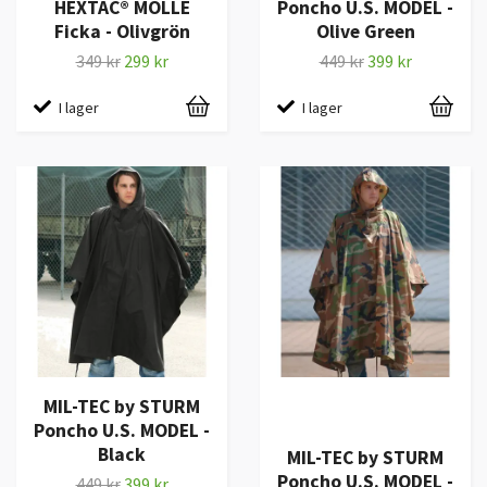
HEXTAC® MOLLE
Poncho U.S. MODEL -
Ficka - Olivgrön
Olive Green
349 kr
299 kr
449 kr
399 kr
I lager
I lager
MIL-TEC by STURM
Poncho U.S. MODEL -
Black
MIL-TEC by STURM
Poncho U.S. MODEL -
449 kr
399 kr