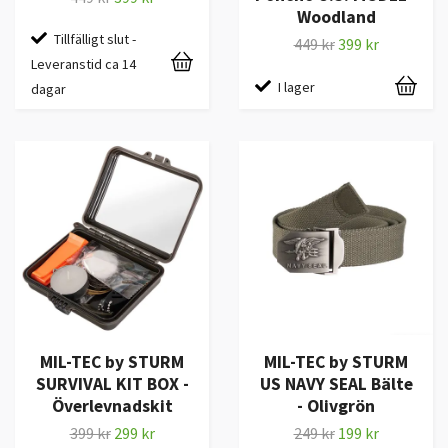
Woodland
Tillfälligt slut -
449 kr
399 kr
Leveranstid ca 14
I lager
dagar
MIL-TEC by STURM
MIL-TEC by STURM
SURVIVAL KIT BOX -
US NAVY SEAL Bälte
Överlevnadskit
- Olivgrön
399 kr
299 kr
249 kr
199 kr