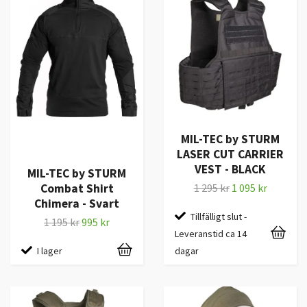
MIL-TEC by STURM
LASER CUT CARRIER
VEST - BLACK
MIL-TEC by STURM
Combat Shirt
1 295 kr
1 095 kr
Chimera - Svart
Tillfälligt slut -
1 195 kr
995 kr
Leveranstid ca 14
I lager
dagar