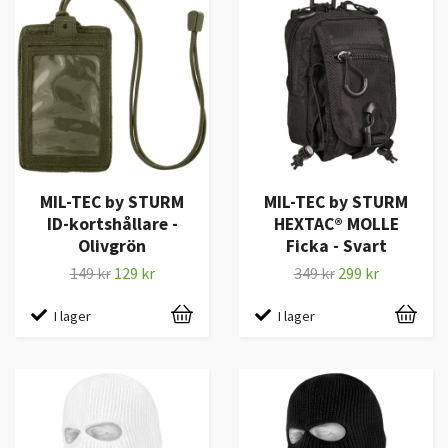
MIL-TEC by STURM
MIL-TEC by STURM
ID-kortshållare -
HEXTAC® MOLLE
Olivgrön
Ficka - Svart
149 kr
129 kr
349 kr
299 kr
I lager
I lager