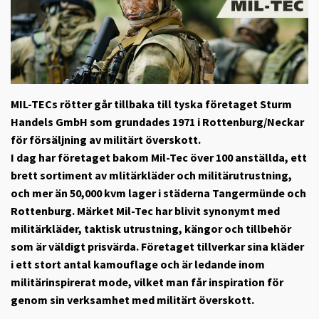
MIL-TECs rötter går tillbaka till tyska företaget Sturm
Handels GmbH som grundades 1971 i Rottenburg/Neckar
för försäljning av militärt överskott.
I dag har företaget bakom Mil-Tec över 100 anställda, ett
brett sortiment av mlitärkläder och militärutrustning,
och mer än 50,000 kvm lager i städerna Tangermünde och
Rottenburg. Märket Mil-Tec har blivit synonymt med
militärkläder, taktisk utrustning, kängor och tillbehör
som är väldigt prisvärda. Företaget tillverkar sina kläder
i ett stort antal kamouflage och är ledande inom
militärinspirerat mode, vilket man får inspiration för
genom sin verksamhet med militärt överskott.