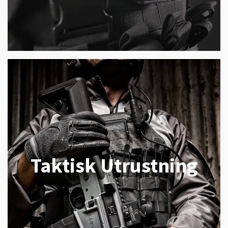
Taktisk Utrustning