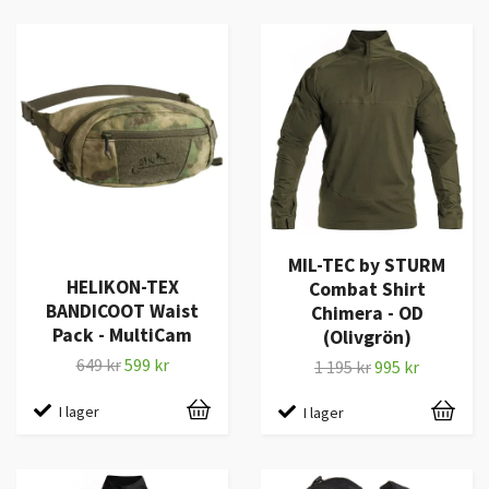
MIL-TEC by STURM
HELIKON-TEX
Combat Shirt
BANDICOOT Waist
Chimera - OD
Pack - MultiCam
(Olivgrön)
649 kr
599 kr
1 195 kr
995 kr
I lager
I lager