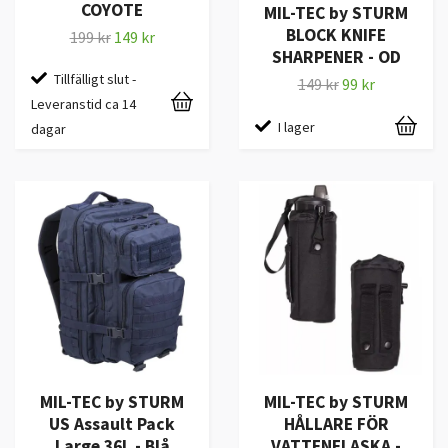
COYOTE
MIL-TEC by STURM
BLOCK KNIFE
199 kr
149 kr
SHARPENER - OD
Tillfälligt slut -
149 kr
99 kr
Leveranstid ca 14
I lager
dagar
MIL-TEC by STURM
MIL-TEC by STURM
US Assault Pack
HÅLLARE FÖR
Large 36L - Blå
VATTENFLASKA -