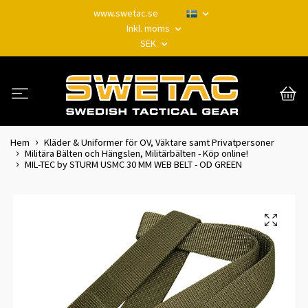
www.swetac.se
Inkl. moms
SEK
Hem
Kläder & Uniformer för OV, Väktare samt Privatpersoner
Militära Bälten och Hängslen, Militärbälten - Köp online!
MIL-TEC by STURM USMC 30 MM WEB BELT - OD GREEN