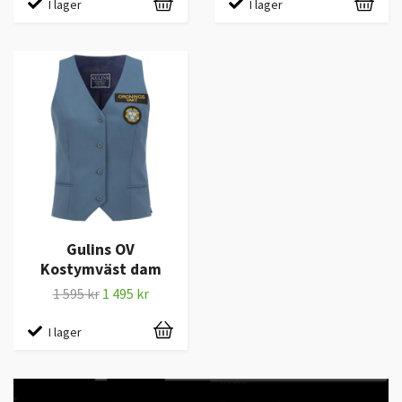
I lager
I lager
Gulins OV
Kostymväst dam
1 595 kr
1 495 kr
I lager