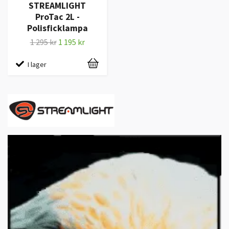
STREAMLIGHT
ProTac 2L -
Polisficklampa
1 295 kr
1 195 kr
I lager