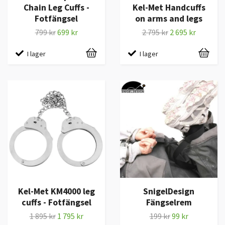
Chain Leg Cuffs -
Kel-Met Handcuffs
Fotfängsel
on arms and legs
799 kr
699 kr
2 795 kr
2 695 kr
I lager
I lager
Kel-Met KM4000 leg
SnigelDesign
cuffs - Fotfängsel
Fängselrem
1 895 kr
1 795 kr
199 kr
99 kr