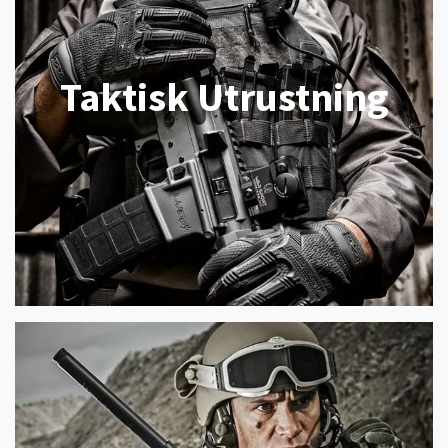
Taktisk Utrustning