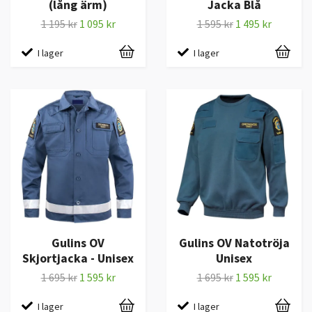
(lång ärm)
Jacka Blå
1 195 kr
1 095 kr
1 595 kr
1 495 kr
I lager
I lager
Gulins OV
Gulins OV Natotröja
Skjortjacka - Unisex
Unisex
1 695 kr
1 595 kr
1 695 kr
1 595 kr
I lager
I lager