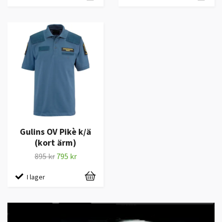
Gulins OV Pikè k/ä
(kort ärm)
895 kr
795 kr
I lager