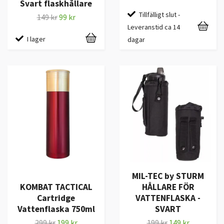
Svart flaskhållare
Tillfälligt slut -
149 kr
99 kr
Leveranstid ca 14
I lager
dagar
MIL-TEC by STURM
KOMBAT TACTICAL
HÅLLARE FÖR
Cartridge
VATTENFLASKA -
Vattenflaska 750ml
SVART
299 kr
199 kr
199 kr
149 kr