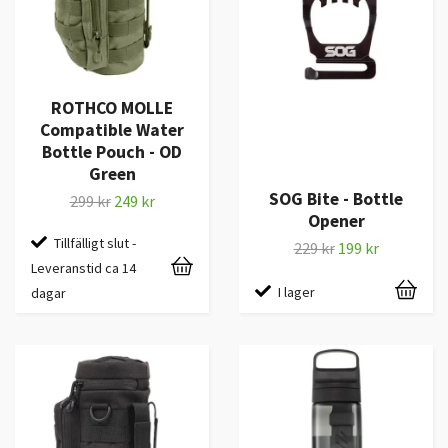
ROTHCO MOLLE
Compatible Water
Bottle Pouch - OD
Green
SOG Bite - Bottle
299 kr
249 kr
Opener
Tillfälligt slut -
229 kr
199 kr
Leveranstid ca 14
I lager
dagar