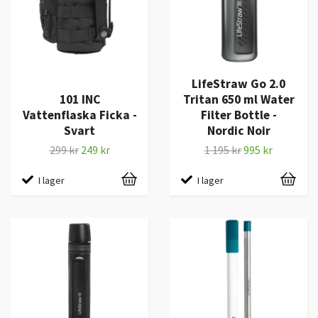
LifeStraw Go 2.0
101 INC
Tritan 650 ml Water
Vattenflaska Ficka -
Filter Bottle -
Svart
Nordic Noir
299 kr
249 kr
1 195 kr
995 kr
I lager
I lager