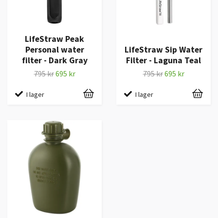
LifeStraw Peak
Personal water
LifeStraw Sip Water
filter - Dark Gray
Filter - Laguna Teal
795 kr
695 kr
795 kr
695 kr
I lager
I lager