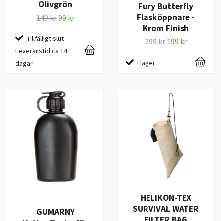
Olivgrön
Fury Butterfly
Flasköppnare -
149 kr
99 kr
Krom Finish
Tillfälligt slut -
299 kr
199 kr
Leveranstid ca 14
I lager
dagar
HELIKON-TEX
SURVIVAL WATER
GUMARNY
FILTER BAG