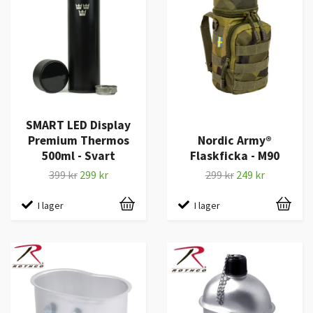
SMART LED Display
Premium Thermos
Nordic Army®
500ml - Svart
Flaskficka - M90
399 kr
299 kr
299 kr
249 kr
I lager
I lager