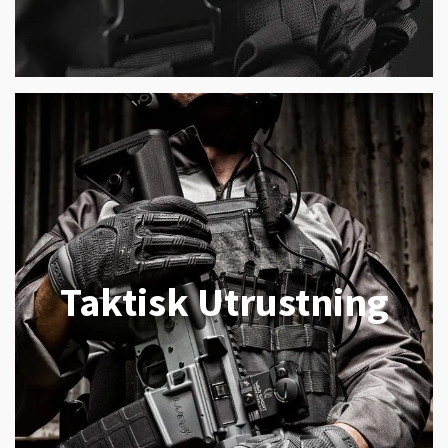
Taktisk Utrustning