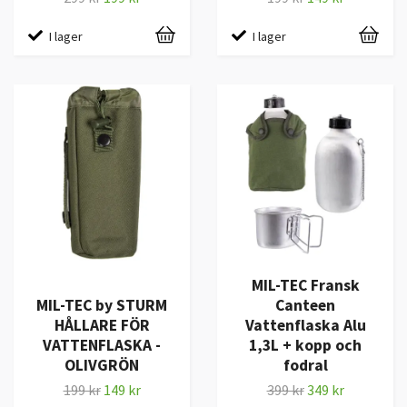
I lager
I lager
MIL-TEC Fransk
MIL-TEC by STURM
Canteen
HÅLLARE FÖR
Vattenflaska Alu
VATTENFLASKA -
1,3L + kopp och
OLIVGRÖN
fodral
199 kr
149 kr
399 kr
349 kr