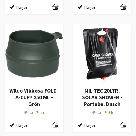
I lager
I lager
Wildo Vikkosa FOLD-
MIL-TEC 20LTR.
A-CUP® 250 ML -
SOLAR SHOWER -
Grön
Portabel Dusch
99 kr
79 kr
299 kr
199 kr
I lager
I lager