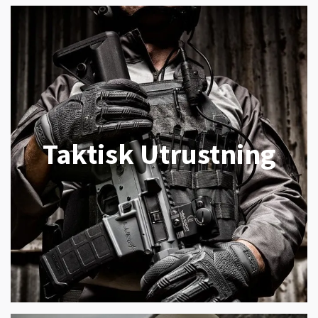
Taktisk Utrustning