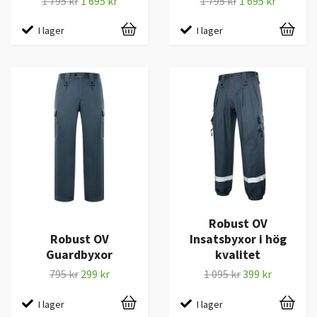
1 795 kr
1 695 kr
1 795 kr
1 695 kr
I lager
I lager
Robust OV
Robust OV
Insatsbyxor i hög
Guardbyxor
kvalitet
795 kr
299 kr
1 095 kr
399 kr
I lager
I lager