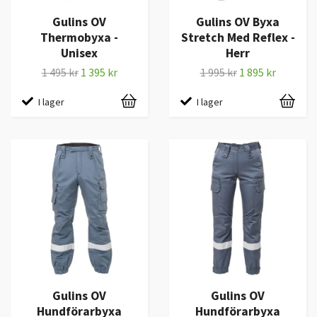
Gulins OV
Gulins OV Byxa
Thermobyxa -
Stretch Med Reflex -
Unisex
Herr
1 495 kr
1 395 kr
1 995 kr
1 895 kr
I lager
I lager
Gulins OV
Gulins OV
Hundförarbyxa
Hundförarbyxa