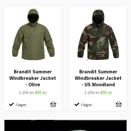
Brandit Summer
Brandit Summer
Windbreaker Jacket
Windbreaker Jacket
- Olive
- US Woodland
1 295 kr
895 kr
1 295 kr
895 kr
I lager
I lager