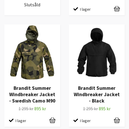
Slutsåld
I lager
Brandit Summer
Brandit Summer
Windbreaker Jacket
Windbreaker Jacket
- Swedish Camo M90
- Black
1 295 kr
895 kr
1 295 kr
895 kr
I lager
I lager