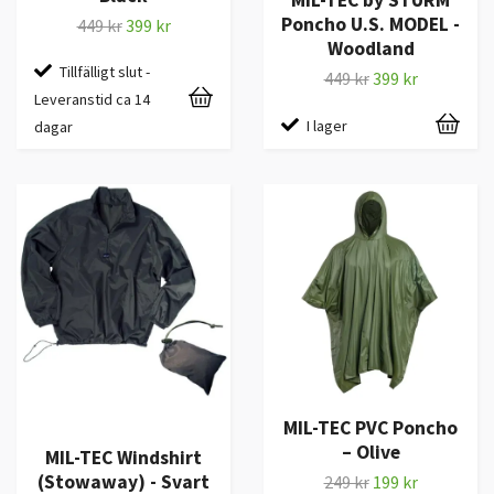
Poncho U.S. MODEL -
449 kr
399 kr
Woodland
Tillfälligt slut -
449 kr
399 kr
Leveranstid ca 14
I lager
dagar
MIL-TEC PVC Poncho
– Olive
MIL-TEC Windshirt
(Stowaway) - Svart
249 kr
199 kr