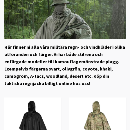
Här finner ni alla våra militära regn- och vindkläder i olika
utföranden och färger. Vi har både stilrena och
enfärgade modeller till kamouflagemönstrade plagg.
Exempelvis färgerna svart, olivgrön, coyote, khaki,
camogrom, A-tacs, woodland, desert etc. Köp din
taktiska regnjacka billigt online hos oss!