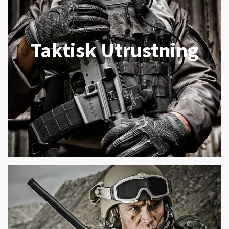
Taktisk Utrustning