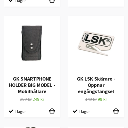
I lager
GK SMARTPHONE
GK LSK Skärare -
HOLDER BIG MODEL -
Öppnar
Mobilhållare
engångsfängsel
299 kr
249 kr
149 kr
99 kr
I lager
I lager