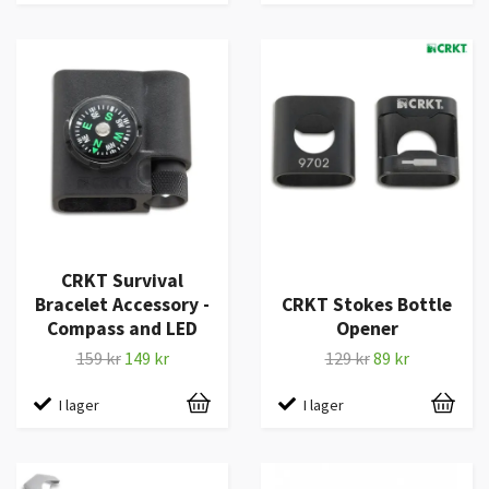
CRKT Survival
Bracelet Accessory -
CRKT Stokes Bottle
Compass and LED
Opener
159 kr
149 kr
129 kr
89 kr
I lager
I lager