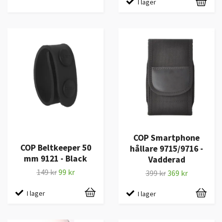
I lager
COP Smartphone
COP Beltkeeper 50
hållare 9715/9716 -
mm 9121 - Black
Vadderad
149 kr
99 kr
399 kr
369 kr
I lager
I lager