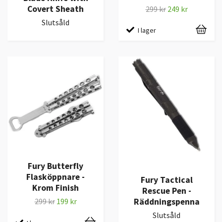
Covert Sheath
299 kr
249 kr
Slutsåld
I lager
Fury Butterfly
Flasköppnare -
Fury Tactical
Krom Finish
Rescue Pen -
Räddningspenna
299 kr
199 kr
Slutsåld