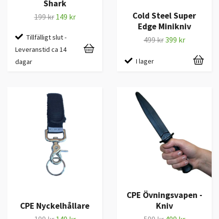
Shark
Cold Steel Super
199 kr
149 kr
Edge Minikniv
Tillfälligt slut -
499 kr
399 kr
Leveranstid ca 14
I lager
dagar
CPE Övningsvapen -
CPE Nyckelhållare
Kniv
199 kr
149 kr
599 kr
499 kr