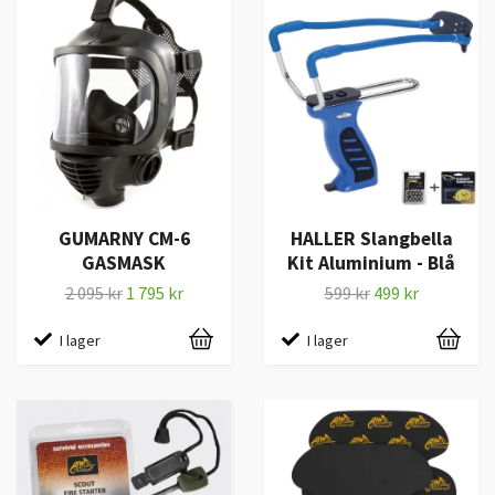
GUMARNY CM-6
HALLER Slangbella
GASMASK
Kit Aluminium - Blå
2 095 kr
1 795 kr
599 kr
499 kr
I lager
I lager