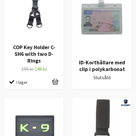
COP Key Holder C-
SH6 with two D-
Rings
ID-Korthållare med
clip i polykarbonat
199 kr
149 kr
Slutsåld
I lager