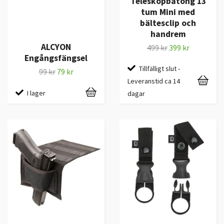
Teleskopbatong 13
tum Mini med
bältesclip och
handrem
ALCYON
499 kr
399 kr
Engångsfängsel
Tillfälligt slut -
99 kr
79 kr
Leveranstid ca 14
I lager
dagar