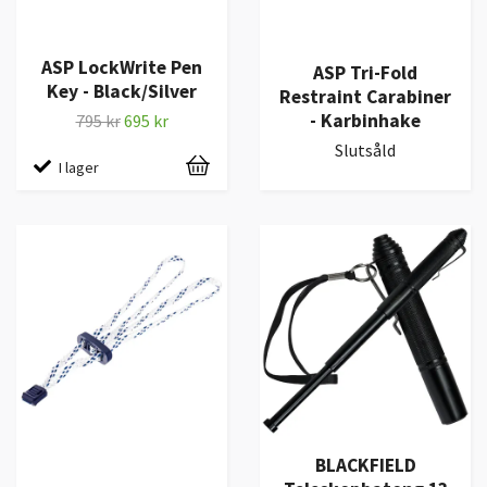
ASP LockWrite Pen
ASP Tri-Fold
Key - Black/Silver
Restraint Carabiner
- Karbinhake
795 kr
695 kr
Slutsåld
I lager
BLACKFIELD