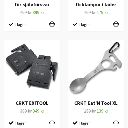
för självförsvar
ficklampor i läder
499 kr
399 kr
199 kr
179 kr
I lager
I lager
CRKT EXITOOL
CRKT Eat'N Tool XL
399 kr
349 kr
159 kr
139 kr
I lager
I lager