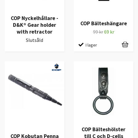
COP Nyckelhållare -
COP Bälteshängare
D&K® Gear holder
with retractor
99 kr
69 kr
Slutsåld
I lager
COP Bälteshölster
COP Kobutan Penna
till C och D-cells