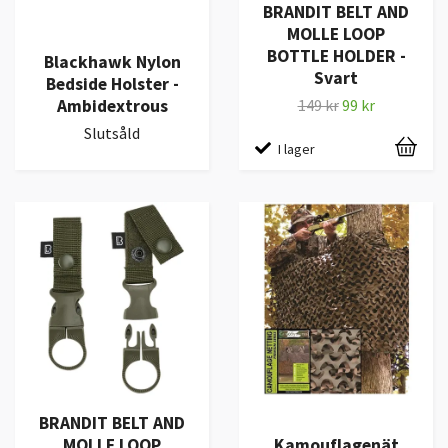
BRANDIT BELT AND
MOLLE LOOP
BOTTLE HOLDER -
Blackhawk Nylon
Svart
Bedside Holster -
Ambidextrous
149 kr
99 kr
Slutsåld
I lager
BRANDIT BELT AND
MOLLE LOOP
Kamouflagenät