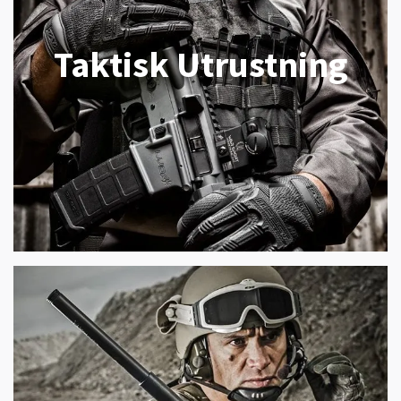
Taktisk Utrustning