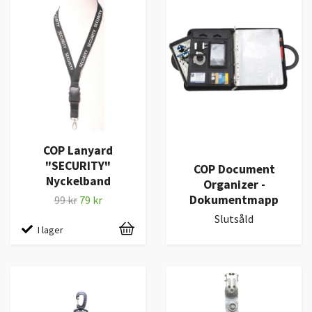
COP Lanyard
"SECURITY"
COP Document
Nyckelband
Organizer -
Dokumentmapp
99 kr
79 kr
Slutsåld
I lager