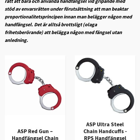
rätt att bära och använda handfängsel vid gripande med
stöd av envarsrätten under förutsättning att man beaktar
proportionalitetsprincipen innan man belägger någon med
handfängsel. Det är alltså brottsligt (olaga
frihetsberörande) att belägga någon med fängsel utan
anledning.
ASP Ultra Steel
ASP Red Gun –
Chain Handcuffs -
Handfängsel Chain
RPS Handfängsel