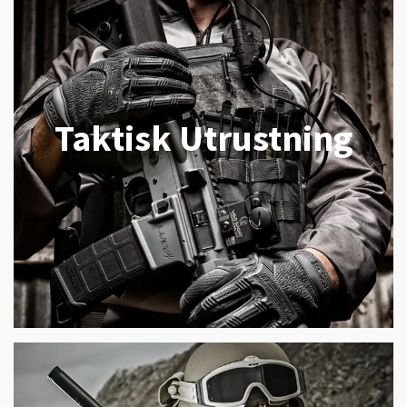
Taktisk Utrustning