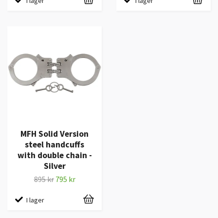
I lager
I lager
MFH Solid Version
steel handcuffs
with double chain -
Silver
895 kr
795 kr
I lager