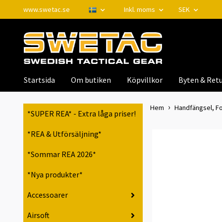
www.swetac.se
Inkl. moms
SEK
Startsida
Om butiken
Köpvillkor
Byten & Retu
Hem
Handfängsel, Fo
*SUPER REA* - Extra låga priser!
*REA & Utförsäljning*
*Sommar REA 2026*
*Nya produkter*
Accessoarer
Airsoft