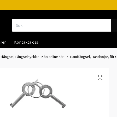
rer
Kontakta oss
tfängsel, Fängselnycklar - Köp online här!
Handfängsel, Handbojor, för OV