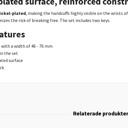
plated surface, reinforced const
ickel-plated
, making the handcuffs highly visible on the wrists o
izes the risk of breaking free. The set includes two keys.
atures
s with a width of 46 - 76 mm
in the set
ated surface
ck