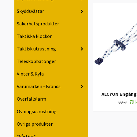
Skyddsvästar
Säkerhetsprodukter
Taktiska klockor
Taktisk utrustning
Teleskopbatonger
Vinter & Kyla
Varumärken - Brands
ALCYON Engång
Överfallslarm
79 
99 kr
Övningsutrustning
Övriga produkter
*Vårtips*