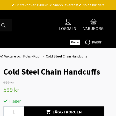
✔ Fri frakt över 1500 kr! ✔ Snabb leverans! ✔ Nöjda kunder!
LOGGA IN
VARUKORG
, Väktare och Polis - Köp!
Cold Steel Chain Handcuffs
Cold Steel Chain Handcuffs
699 kr
599 kr
I lager
LÄGG I KORGEN