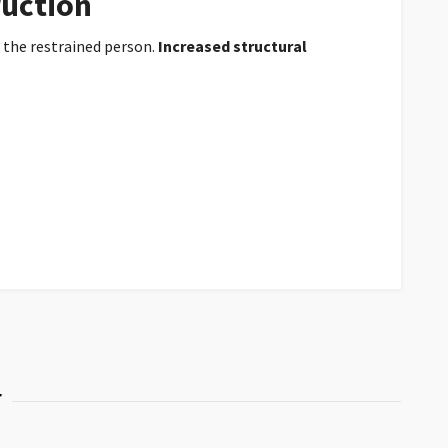
ruction
f the restrained person.
Increased structural