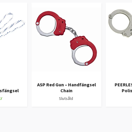
ASP Red Gun – Handfängsel
PEERLES
sfängsel
Chain
Poli
kr
Slutsåld