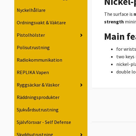
Nickel-
Nyckelhållare
T
he surface is
n
strength
minim
Ordningsvakt & Väktare
Main fe
Pistolhölster
Polisutrustning
for wrist
two keys 
Radiokommunikation
nickel-pl
double lo
REPLIKA Vapen
Ryggsäckar & Väskor
Räddningsprodukter
Sjukvårdsutrustning
Självförsvar - Self Defense
Skyddsutrustning