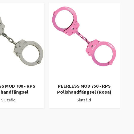
S
S MOD 700 - RPS
PEERLESS MOD 750 - RPS
Weat
shandfängsel
Polishandfängsel (Rosa)
Slutsåld
Slutsåld