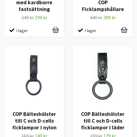
med kardborre
COP
fastsättning
Ficklampshållare
249 kr
199 kr
449 kr
399 kr
I lager
I lager
COP Bälteshölster
COP Bälteshölster
till C och D-cells
till C och D-cells
ficklampor i nylon
ficklampor i läder
169 kr
149 kr
199 kr
179 kr