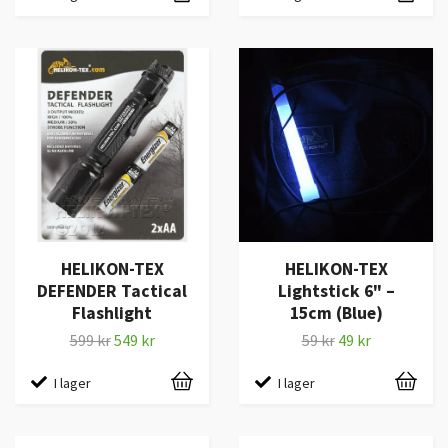
HELIKON-TEX
HELIKON-TEX
DEFENDER Tactical
Lightstick 6" –
Flashlight
15cm (Blue)
599 kr
549 kr
59 kr
49 kr
I lager
I lager