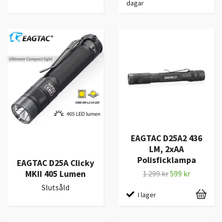
dagar
EAGTAC D25A2 436
LM, 2xAA
Polisficklampa
EAGTAC D25A Clicky
MKII 405 Lumen
1 299 kr
599 kr
Slutsåld
I lager