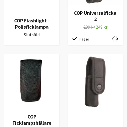
COP Universalficka
2
COP Flashlight -
Polisficklampa
299 kr
249 kr
Slutsåld
I lager
COP
Ficklampshållare