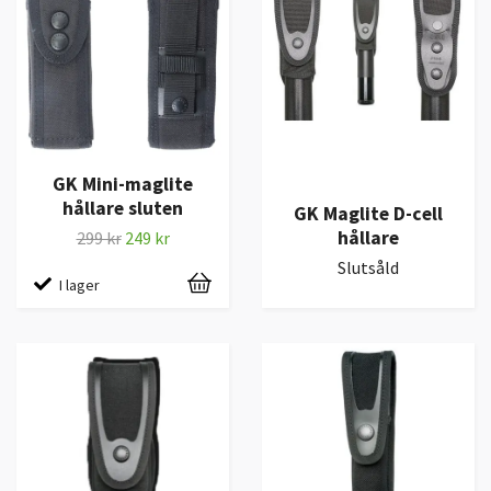
GK Mini-maglite
hållare sluten
GK Maglite D-cell
hållare
299 kr
249 kr
Slutsåld
I lager