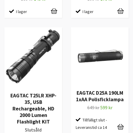
I lager
I lager
EAGTAC D25A 190LM
EAGTAC T25LR XHP-
1xAA Polisficklampa
35, USB
649 kr
599 kr
Rechargeable, HD
2000 Lumen
Tillfälligt slut -
Flashlight KIT
Leveranstid ca 14
Slutsåld