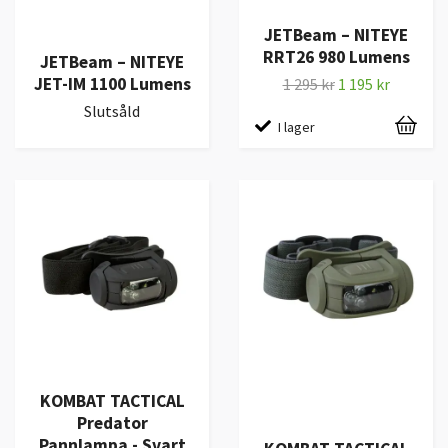
JETBeam – NITEYE
RRT26 980 Lumens
JETBeam – NITEYE
JET-IM 1100 Lumens
1 295 kr
1 195 kr
Slutsåld
I lager
KOMBAT TACTICAL
Predator
Pannlampa - Svart