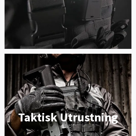
Taktisk Utrustning