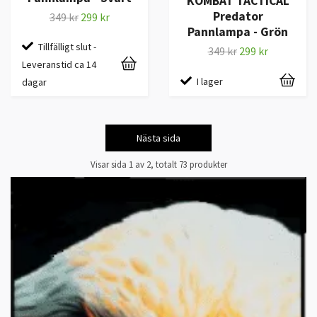
KOMBAT TACTICAL
Predator
349 kr
299 kr
Pannlampa - Grön
Tillfälligt slut -
349 kr
299 kr
Leveranstid ca 14
I lager
dagar
Nästa sida
Visar sida 1 av 2, totalt 73 produkter