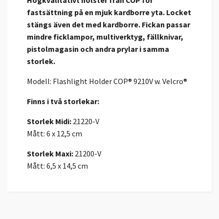
Högkvalitativt hölster från COP för
fastsättning på en mjuk kardborre yta. Locket
stängs även det med kardborre. Fickan passar
mindre ficklampor, multiverktyg, fällknivar,
pistolmagasin och andra prylar i samma
storlek.
Modell: Flashlight Holder COP® 9210V w. Velcro®
Finns i två storlekar:
Storlek Midi:
21220-V
Mått: 6 x 12,5 cm
Storlek Maxi:
21200-V
Mått: 6,5 x 14,5 cm