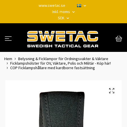
www.swetac.se
Inkl. moms
SEK
Hem
Belysning & Ficklampor för Ordningsvakter & Väktare
Ficklampshölster för OV, Väktare, Polis och Militär - Köp här!
COP Ficklampshållare med kardborre fastsättning