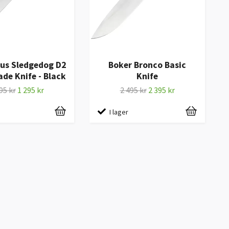
lus Sledgedog D2
Boker Bronco Basic
ade Knife - Black
Knife
95 kr
1 295 kr
2 495 kr
2 395 kr
I lager