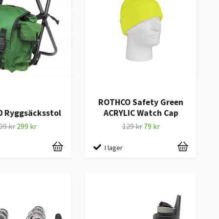
ROTHCO Safety Green
0 Ryggsäcksstol
ACRYLIC Watch Cap
99 kr
299 kr
129 kr
79 kr
I lager