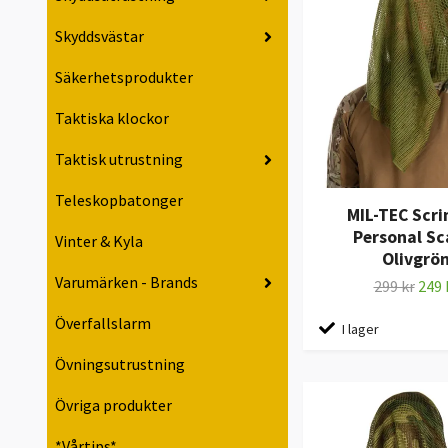
Skyddsvästar
Säkerhetsprodukter
Taktiska klockor
Taktisk utrustning
Teleskopbatonger
MIL-TEC Scr
Personal Sca
Vinter & Kyla
Olivgrö
Varumärken - Brands
299 kr
249 
Överfallslarm
I lager
Övningsutrustning
Övriga produkter
*Vårtips*