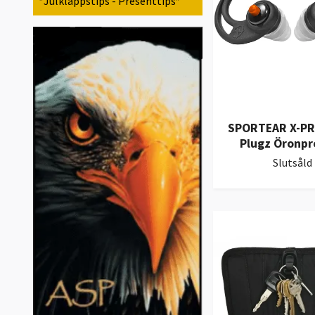
*Julklappstips - Presenttips*
SPORTEAR X-PR
Plugz Öronpr
Slutsåld