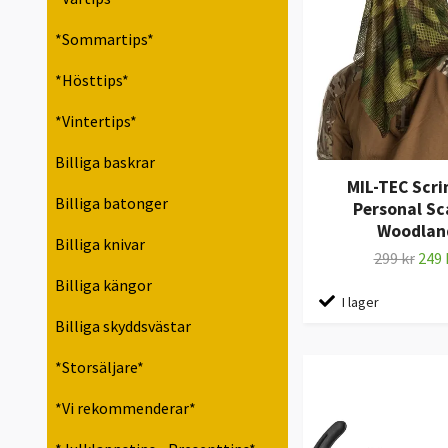
*Sommartips*
*Hösttips*
*Vintertips*
Billiga baskrar
MIL-TEC Scr
Billiga batonger
Personal Sca
Woodlan
Billiga knivar
299 kr
249 
Billiga kängor
I lager
Billiga skyddsvästar
*Storsäljare*
*Vi rekommenderar*