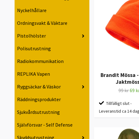
Nyckelhållare
Ordningsvakt & Väktare
Pistolhölster
Polisutrustning
Radiokommunikation
REPLIKA Vapen
Brandit Mössa 
Jaktmös
Ryggsäckar & Väskor
99 kr
69 k
Räddningsprodukter
Tillfälligt slut -
Leveranstid ca 14 da
Sjukvårdsutrustning
Självförsvar - Self Defense
Skyddsutrustning