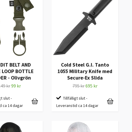
DIT BELT AND
Cold Steel G.I. Tanto
 LOOP BOTTLE
1055 Military Knife med
ER - Olivgrön
Secure-Ex Slida
149 kr
99 kr
795 kr
695 kr
gt slut -
Tillfälligt slut -
d ca 14 dagar
Leveranstid ca 14 dagar