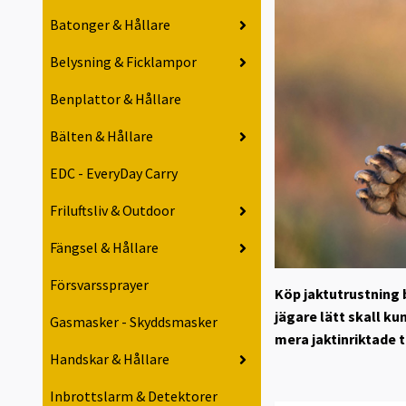
Batonger & Hållare
Belysning & Ficklampor
Benplattor & Hållare
Bälten & Hållare
EDC - EveryDay Carry
Friluftsliv & Outdoor
Fängsel & Hållare
Försvarssprayer
Köp jaktutrustning b
jägare lätt skall ku
Gasmasker - Skyddsmasker
mera jaktinriktade 
Handskar & Hållare
Inbrottslarm & Detektorer