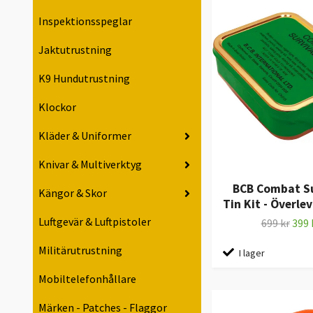
Inspektionsspeglar
Jaktutrustning
K9 Hundutrustning
Klockor
Kläder & Uniformer
Knivar & Multiverktyg
BCB Combat Su
Kängor & Skor
Tin Kit - Överle
Luftgevär & Luftpistoler
699 kr
399 
Militärutrustning
I lager
Mobiltelefonhållare
Märken - Patches - Flaggor