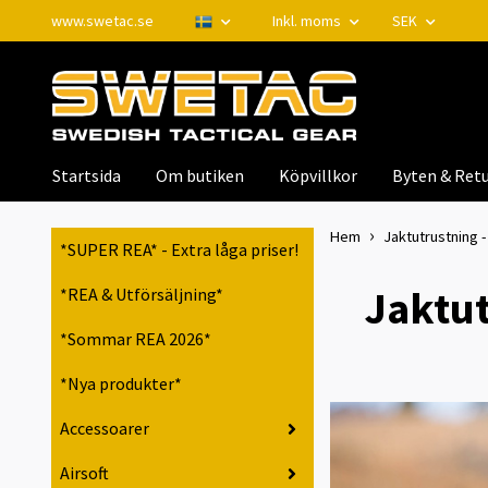
www.swetac.se
Inkl. moms
SEK
Startsida
Om butiken
Köpvillkor
Byten & Retu
Hem
Jaktutrustning -
*SUPER REA* - Extra låga priser!
Jaktut
*REA & Utförsäljning*
*Sommar REA 2026*
*Nya produkter*
Accessoarer
Airsoft