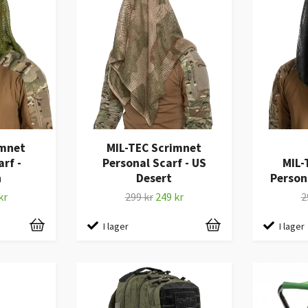
imnet
MIL-TEC Scrimnet
rf -
Personal Scarf - US
MIL-
n
Desert
Person
kr
299 kr
249 kr
2
I lager
I lager