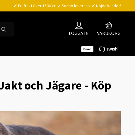
✔ Fri frakt över 1500 kr! ✔ Snabb leverans! ✔ Nöjda kunder!
LOGGA IN
VARUKORG
 Jakt och Jägare - Köp