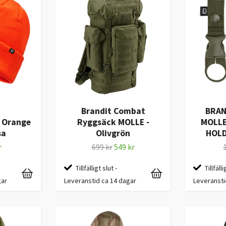
Brandit Combat
BRAN
- Orange
Ryggsäck MOLLE -
MOLLE
sa
Olivgrön
HOLD
r
699 kr
549 kr
Tillfälligt slut -
Tillfälli
gar
Leveranstid ca 14 dagar
Leveransti