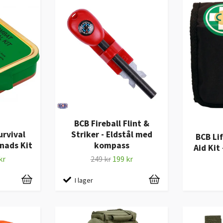
BCB Fireball Flint &
rvival
Striker - Eldstål med
BCB Lif
vnads Kit
kompass
Aid Kit
kr
249 kr
199 kr
I lager