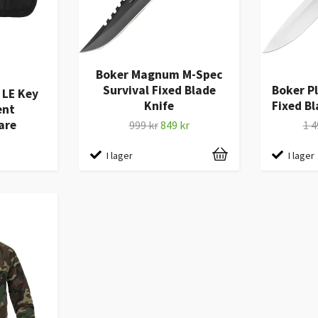
Boker Magnum M-Spec
Survival Fixed Blade
Boker P
 LE Key
Knife
Fixed Bl
ent
are
999 kr
849 kr
1 4
I lager
I lager