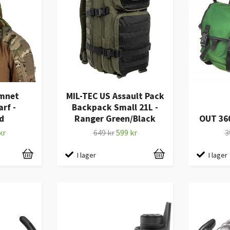
imnet
MIL-TEC US Assault Pack
rf -
Backpack Small 21L -
d
Ranger Green/Black
OUT 36
kr
649 kr
599 kr
3
I lager
I lager