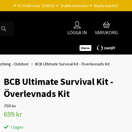
✔ Fri frakt över 1500 kr! ✔ Snabb leverans! ✔ Nöjda kunder!
LOGGA IN
VARUKORG
stning - Outdoor
BCB Ultimate Survival Kit - Överlevnads Kit
BCB Ultimate Survival Kit -
Överlevnads Kit
799 kr
699 kr
I lager