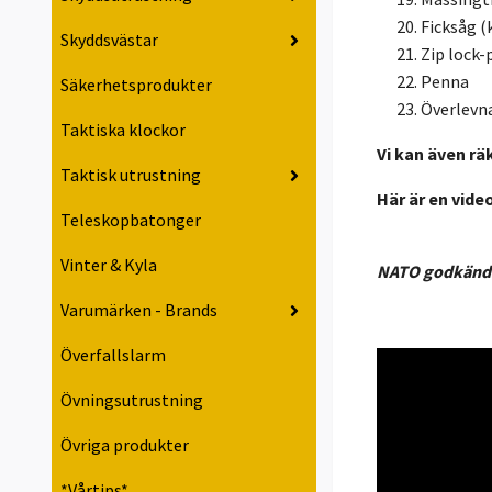
Ficksåg (
Skyddsvästar
Zip lock-
Penna
Säkerhetsprodukter
Överlevna
Taktiska klockor
Vi kan även rä
Taktisk utrustning
Här är en vide
Teleskopbatonger
Vinter & Kyla
NATO godkänd:
Varumärken - Brands
Överfallslarm
Övningsutrustning
Övriga produkter
*Vårtips*