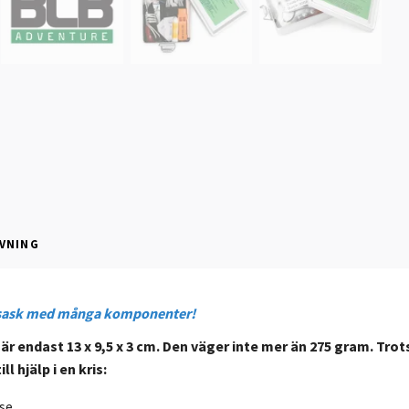
VNING
sask med många komponenter!
r endast 13 x 9,5 x 3 cm. Den väger inte mer än 275 gram. Tro
l hjälp i en kris:
se