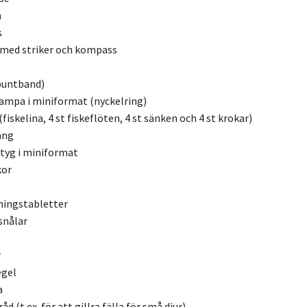
a
s
 med striker och kompass
buntband)
ampa i miniformat (nyckelring)
(fiskelina, 4 st fiskeflöten, 4 st sänken och 4 st krokar)
ang
tyg i miniformat
kor
ningstabletter
snålar
r
egel
a
d (t.ex. för att gillra fälla för små djur)