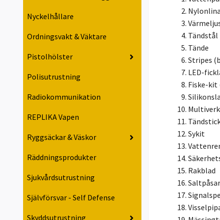
Nylonlin
Nyckelhållare
Värmelju
Tändstål
Ordningsvakt & Väktare
Tände
Pistolhölster
Stripes (
LED-fickl
Polisutrustning
Fiske-kit 
Silikonsl
Radiokommunikation
Multiverk
REPLIKA Vapen
Tändstic
Sykit
Ryggsäckar & Väskor
Vattenre
Räddningsprodukter
Säkerhet
Rakblad
Sjukvårdsutrustning
Saltpåsa
Signalsp
Självförsvar - Self Defense
Visselpip
Skyddsutrustning
Mässingtrå