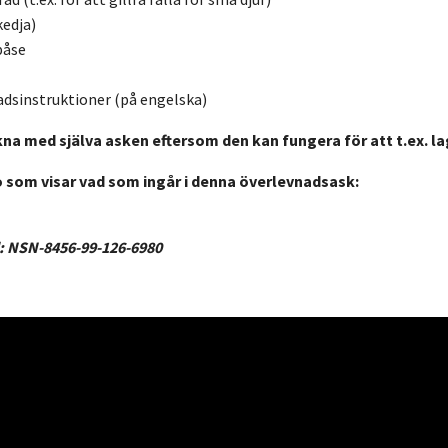
kedja)
påse
dsinstruktioner (på engelska)
kna med själva asken eftersom den kan fungera för att t.ex. la
o som visar vad som ingår i denna överlevnadsask:
 NSN-8456-99-126-6980