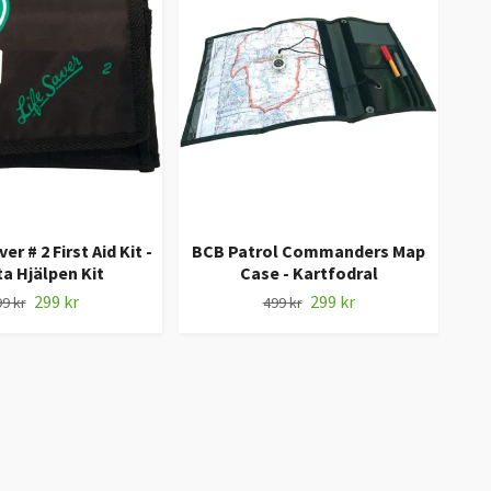
r # 2 First Aid Kit -
BCB Patrol Commanders Map
BC
ta Hjälpen Kit
Case - Kartfodral
299 kr
299 kr
9 kr
499 kr