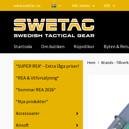
www.swetac.se
Inkl. moms
SEK
Startsida
Om butiken
Köpvillkor
Byten & Retu
Hem
Brands - Tillver
*SUPER REA* - Extra låga priser!
*REA & Utförsäljning*
*Sommar REA 2026*
*Nya produkter*
Accessoarer
Airsoft