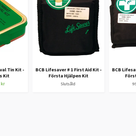
l Tin Kit -
BCB Lifesaver # 1 First Aid Kit -
BCB Lifesave
s Kit
Första Hjälpen Kit
Förs
 kr
Slutsåld
59