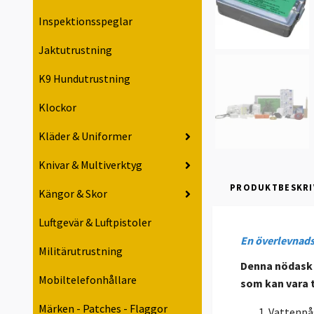
Inspektionsspeglar
Jaktutrustning
K9 Hundutrustning
Klockor
Kläder & Uniformer
Knivar & Multiverktyg
PRODUKTBESKRI
Kängor & Skor
Luftgevär & Luftpistoler
En överlevnad
Militärutrustning
Denna nödask ä
Mobiltelefonhållare
som kan vara til
Märken - Patches - Flaggor
Vattenpå