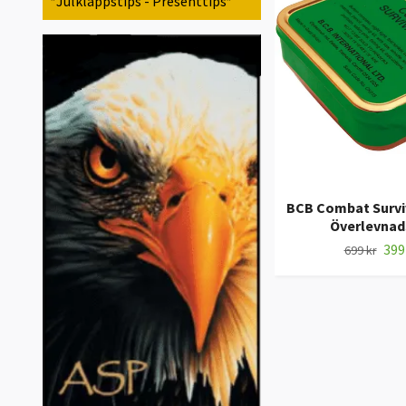
*Julklappstips - Presenttips*
BCB Combat Surviva
Överlevnad
399
699 kr