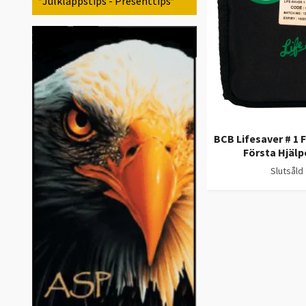
*Julklappstips - Presenttips*
BCB Lifesaver # 1 Fi
Första Hjälp
Slutsåld