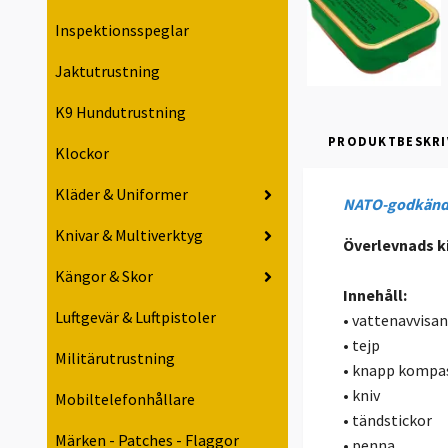
Inspektionsspeglar
Jaktutrustning
K9 Hundutrustning
PRODUKTBESKRI
Klockor
Kläder & Uniformer
NATO-godkänd
Knivar & Multiverktyg
Överlevnads ki
Kängor & Skor
Innehåll:
Luftgevär & Luftpistoler
• vattenavvisa
• tejp
Militärutrustning
• knapp kompa
• kniv
Mobiltelefonhållare
• tändstickor
Märken - Patches - Flaggor
• penna