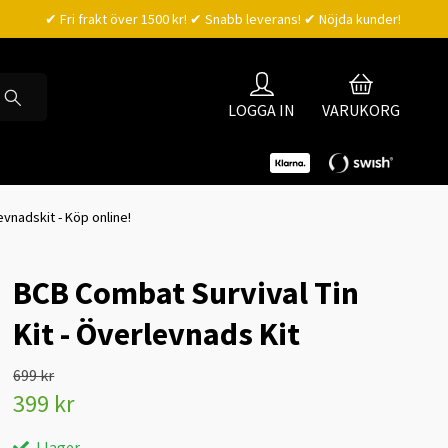
✔ Fri frakt över 1500 kr! ✔ Snabb leverans! ✔ Nöjda kunder!
LOGGA IN
VARUKORG
vnadskit - Köp online!
BCB Combat Survival Tin
Kit - Överlevnads Kit
699 kr
399 kr
I lager