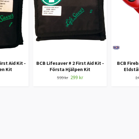
rst Aid Kit -
BCB Lifesaver # 2 First Aid Kit -
BCB Fireba
en Kit
Första Hjälpen Kit
Eldst
299 kr
599 kr
24