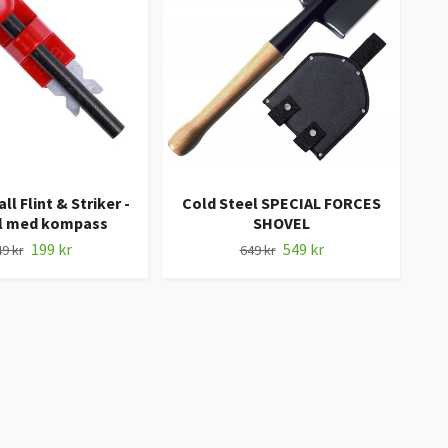
ll Flint & Striker -
Cold Steel SPECIAL FORCES
ål med kompass
SHOVEL
C
199 kr
549 kr
9 kr
649 kr