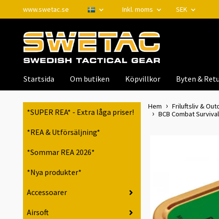
www.swetac.se
Inkl. moms
SEK
Startsida
Om butiken
Köpvillkor
Byten & Retu
Hem
Friluftsliv & Out
*SUPER REA* - Extra låga priser!
BCB Combat Survival 
*REA & Utförsäljning*
*Sommar REA 2026*
*Nya produkter*
Accessoarer
Airsoft