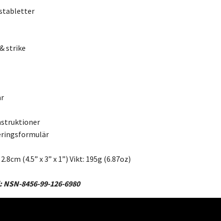
stabletter
 & strike
ar
nstruktioner
deringsformulär
 2.8cm (4.5” x 3” x 1”) Vikt: 195g (6.87oz)
 NSN-8456-99-126-6980