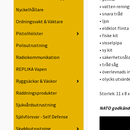
• vatten rening
Nyckelhållare
• snara tråd
• ljus
Ordningsvakt & Väktare
• eldklot flinta
Pistolhölster
• fiske kit
• visselpipa
Polisutrustning
• sy kit
• säkerhetsnål
Radiokommunikation
• tråd såg
REPLIKA Vapen
• överlevnads i
• olycks utvär
Ryggsäckar & Väskor
Räddningsprodukter
Storlek: 11 x 8 x
Sjukvårdsutrustning
NATO godkänd:
Självförsvar - Self Defense
Skyddsutrustning