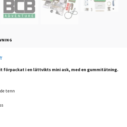
VNING
!
t förpackat i en lättvikts mini ask, med en gummitätning.
nde tenn
ss