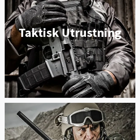
Taktisk Utrustning