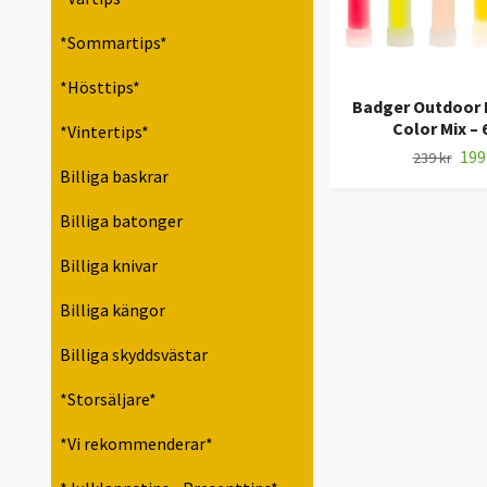
*Sommartips*
*Hösttips*
Badger Outdoor 
Color Mix – 
*Vintertips*
199
239 kr
Billiga baskrar
Billiga batonger
Billiga knivar
Billiga kängor
Billiga skyddsvästar
*Storsäljare*
*Vi rekommenderar*