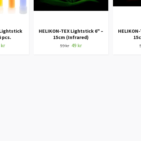
Lightstick
HELIKON-TEX Lightstick 6" –
HELIKON-T
6 pcs.
15cm (Infrared)
15
 kr
49 kr
59 kr