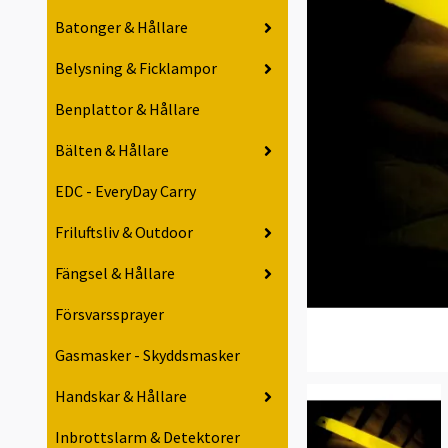
Batonger & Hållare
Belysning & Ficklampor
Benplattor & Hållare
Bälten & Hållare
EDC - EveryDay Carry
Friluftsliv & Outdoor
Fängsel & Hållare
Försvarssprayer
Gasmasker - Skyddsmasker
Handskar & Hållare
Inbrottslarm & Detektorer