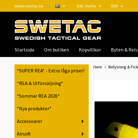
www.swetac.se
Inkl. moms
SEK
Startsida
Om butiken
Köpvillkor
Byten & Retu
Hem
Belysning & Fic
*SUPER REA* - Extra låga priser!
*REA & Utförsäljning*
*Sommar REA 2026*
*Nya produkter*
Accessoarer
Airsoft