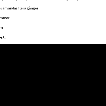
j användas flera gånger).
timmar.
cm.
yck.