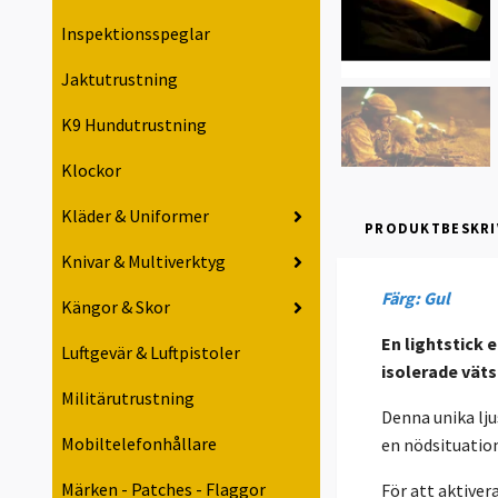
Inspektionsspeglar
Jaktutrustning
K9 Hundutrustning
Klockor
Kläder & Uniformer
PRODUKTBESKRI
Knivar & Multiverktyg
Färg: Gul
Kängor & Skor
En lightstick 
Luftgevär & Luftpistoler
isolerade väts
Militärutrustning
Denna unika lju
Mobiltelefonhållare
en nödsituation
Märken - Patches - Flaggor
För att aktiver