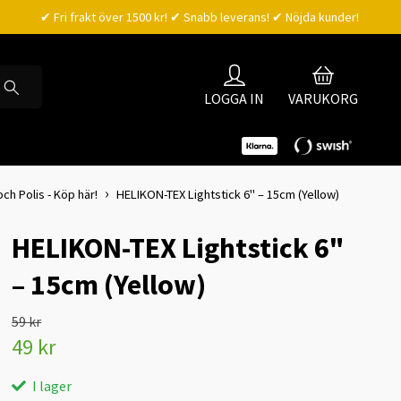
✔ Fri frakt över 1500 kr! ✔ Snabb leverans! ✔ Nöjda kunder!
LOGGA IN
VARUKORG
och Polis - Köp här!
HELIKON-TEX Lightstick 6" – 15cm (Yellow)
HELIKON-TEX Lightstick 6"
– 15cm (Yellow)
59 kr
49 kr
I lager