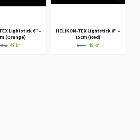
EX Lightstick 6" –
HELIKON-TEX Lightstick 6" –
HE
cm (Orange)
15cm (Red)
49 kr
49 kr
59 kr
59 kr