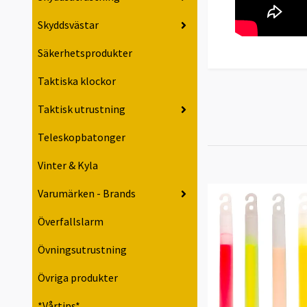
Skyddsvästar
Säkerhetsprodukter
Taktiska klockor
Taktisk utrustning
Teleskopbatonger
Vinter & Kyla
Varumärken - Brands
Överfallslarm
Övningsutrustning
Övriga produkter
*Vårtips*