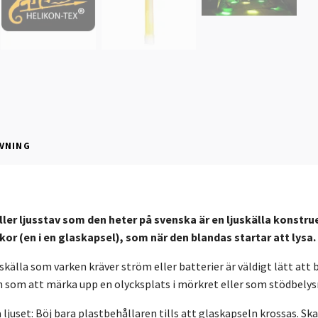
VNING
eller ljusstav som den heter på svenska är en ljuskälla konstr
kor (en i en glaskapsel), som när den blandas startar att lysa.
skälla som varken kräver ström eller batterier är väldigt lätt att
 som att märka upp en olycksplats i mörkret eller som stödbelysn
a ljuset: Böj bara plastbehållaren tills att glaskapseln krossas. Sk