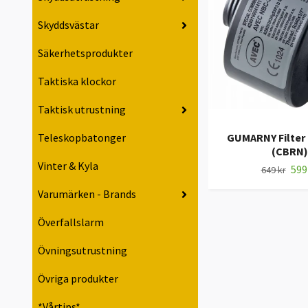
Skyddsvästar
Säkerhetsprodukter
Taktiska klockor
Taktisk utrustning
GUMARNY Filter
Teleskopbatonger
(CBRN)
Vinter & Kyla
599
649 kr
Varumärken - Brands
Överfallslarm
Övningsutrustning
Övriga produkter
*Vårtips*