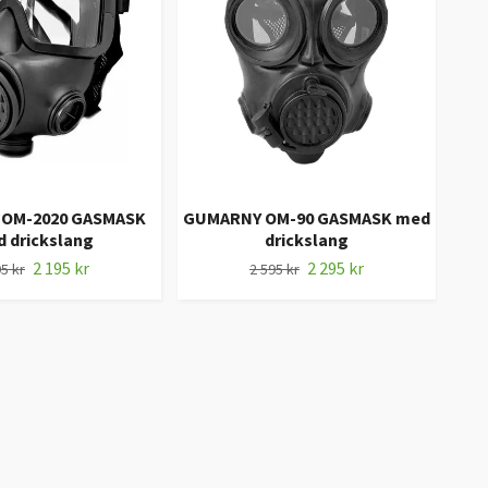
OM-2020 GASMASK
GUMARNY OM-90 GASMASK med
 drickslang
drickslang
2 195 kr
2 295 kr
5 kr
2 595 kr