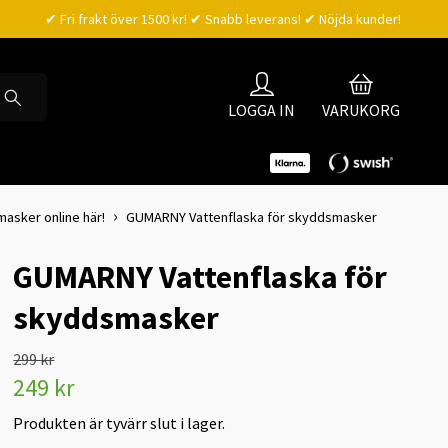
✔ Fri frakt över 1500 kr! ✔ Snabb leverans! ✔ Nöjda kunder!
LOGGA IN
VARUKORG
asker online här!
GUMARNY Vattenflaska för skyddsmasker
GUMARNY Vattenflaska för
skyddsmasker
299 kr
249 kr
Produkten är tyvärr slut i lager.