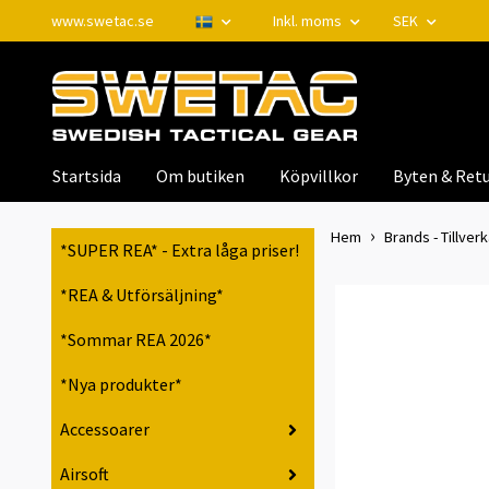
www.swetac.se
Inkl. moms
SEK
Startsida
Om butiken
Köpvillkor
Byten & Retu
Hem
Brands - Tillver
*SUPER REA* - Extra låga priser!
*REA & Utförsäljning*
*Sommar REA 2026*
*Nya produkter*
Accessoarer
Airsoft