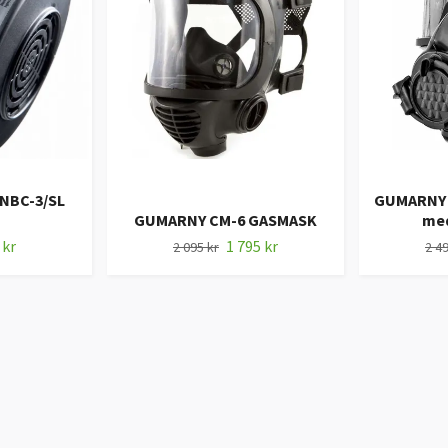
 NBC-3/SL
GUMARNY 
GUMARNY CM-6 GASMASK
med
 kr
1 795 kr
2 095 kr
2 49