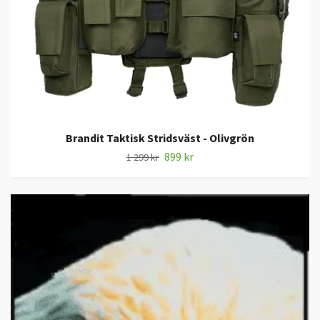
Brandit Taktisk Stridsväst - Olivgrön
899 kr
1 299 kr