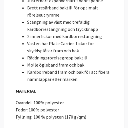
Justerbart expanderbart snabbspänne
Brett resårband baktill för optimalt
rörelseutrymme
Stängning av väst med trefaldig
kardborrestängning och tryckknapp
2 innerfickor med kardborrestängning
Västen har Plate Carrier-fickor för
skyddsplåtar fram och bak
Räddningsrörelsegrepp baktill
Molle ögleband fram och bak
Kardborreband fram och bak för att fixera
namnlappar eller märken
MATERIAL
Ovandel: 100% polyester
Foder: 100% polyester
Fyllning: 100 % polyeten (170 g/qm)