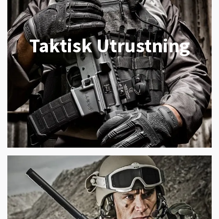
Taktisk Utrustning