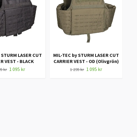
MI
y STURM LASER CUT
MIL-TEC by STURM LASER CUT
R VEST - BLACK
CARRIER VEST - OD (Olivgrön)
1 095 kr
1 095 kr
5 kr
1 295 kr