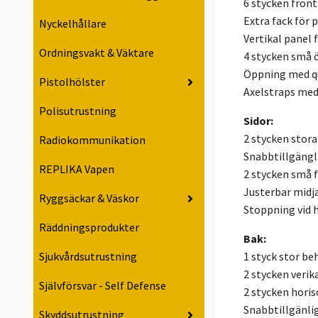
6 stycken fron
Extra fack för 
Nyckelhållare
Vertikal panel 
Ordningsvakt & Väktare
4 stycken små ö
Öppning med qu
Pistolhölster
Axelstraps med
Polisutrustning
Sidor:
2 stycken stora
Radiokommunikation
Snabbtillgängl
REPLIKA Vapen
2 stycken små 
Justerbar midj
Ryggsäckar & Väskor
Stoppning vid 
Räddningsprodukter
Bak:
1 styck stor be
Sjukvårdsutrustning
2 stycken verik
Självförsvar - Self Defense
2 stycken horis
Snabbtillgänli
Skyddsutrustning