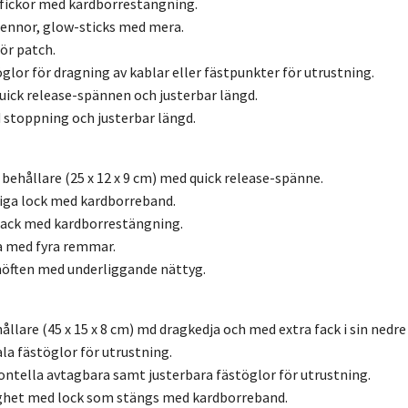
tfickor med kardborrestängning.
pennor, glow-sticks med mera.
för patch.
glor för dragning av kablar eller fästpunkter för utrustning.
ick release-spännen och justerbar längd.
 stoppning och justerbar längd.
 behållare (25 x 12 x 9 cm) med quick release-spänne.
iga lock med kardborreband.
fack med kardborrestängning.
a med fyra remmar.
höften med underliggande nättyg.
hållare (45 x 15 x 8 cm) md dragkedja och med extra fack i sin nedre 
ala fästöglor för utrustning.
ontella avtagbara samt justerbara fästöglor för utrustning.
ghet med lock som stängs med kardborreband.