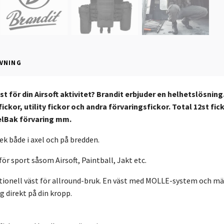
VNING
st för din Airsoft aktivitet? Brandit erbjuder en helhetslösning
ckor, utility fickor och andra förvaringsfickor. Total 12st fic
elBak förvaring mm.
ek både i axel och på bredden.
för sport såsom Airsoft, Paintball, Jakt etc.
ktionell väst för allround-bruk. En väst med MOLLE-system och mä
g direkt på din kropp.