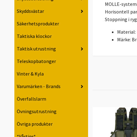
MOLLE-system
Skyddsvästar
Horisontell pan
Stoppning i ry
Säkerhetsprodukter
Material:
Taktiska klockor
Märke: B
Taktisk utrustning
Teleskopbatonger
Vinter & Kyla
Varumärken - Brands
Överfallslarm
Övningsutrustning
Övriga produkter
*Vårtips*