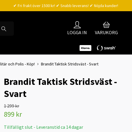
✔ Fri frakt över 1500 kr! ✔ Snabb leverans! ✔ Nöjda kunder!
LOGGA IN
VARUKORG
itär och Polis - Köp!
Brandit Taktisk Stridsväst - Svart
Brandit Taktisk Stridsväst -
Svart
1 299 kr
899 kr
Tillfälligt slut - Leveranstid ca 14 dagar