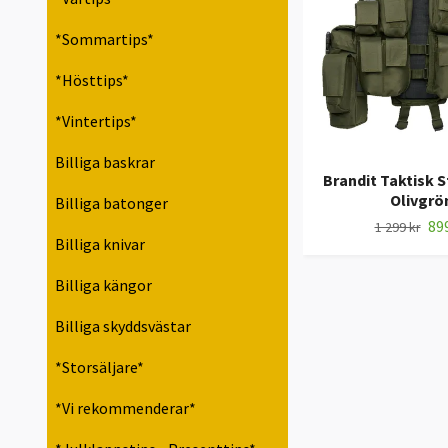
*Sommartips*
*Hösttips*
*Vintertips*
Billiga baskrar
Brandit Taktisk S
Olivgrö
Billiga batonger
899
1 299 kr
Billiga knivar
Billiga kängor
Billiga skyddsvästar
*Storsäljare*
*Vi rekommenderar*