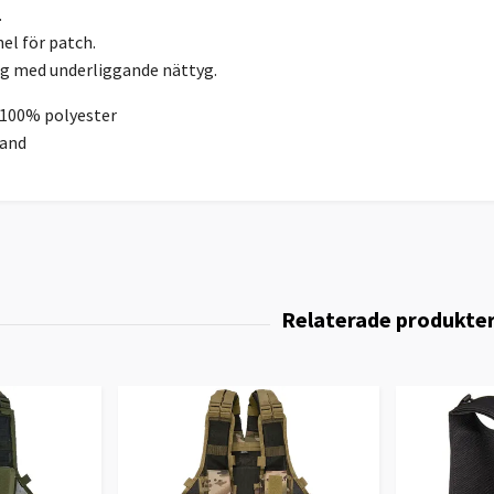
.
el för patch.
gg med underliggande nättyg.
 100% polyester
rand