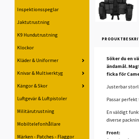
Inspektionsspeglar
Jaktutrustning
K9 Hundutrustning
PRODUKTBESKRI
Klockor
Söker du en vä
Kläder & Uniformer
ändamål. Magfi
Knivar & Multiverktyg
ficka för Cam
Kängor & Skor
Justerbar storl
Luftgevär & Luftpistoler
Passar perfekt 
Militärutrustning
En väldigt fun
diverse packnin
Mobiltelefonhållare
Front:
Märken - Patches - Flaggor