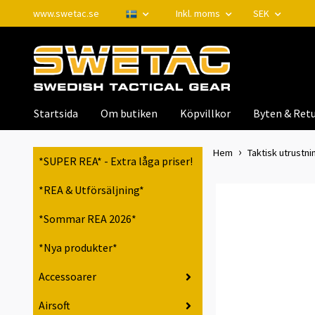
www.swetac.se
Inkl. moms
SEK
Startsida
Om butiken
Köpvillkor
Byten & Retu
Hem
Taktisk utrustnin
*SUPER REA* - Extra låga priser!
*REA & Utförsäljning*
*Sommar REA 2026*
*Nya produkter*
Accessoarer
Airsoft