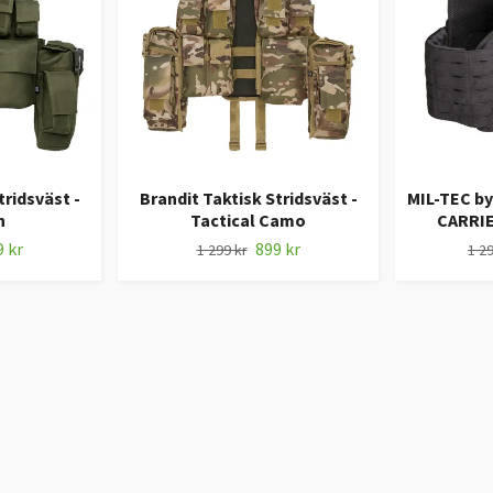
tridsväst -
Brandit Taktisk Stridsväst -
MIL-TEC b
n
Tactical Camo
CARRIE
 kr
899 kr
1 299 kr
1 29