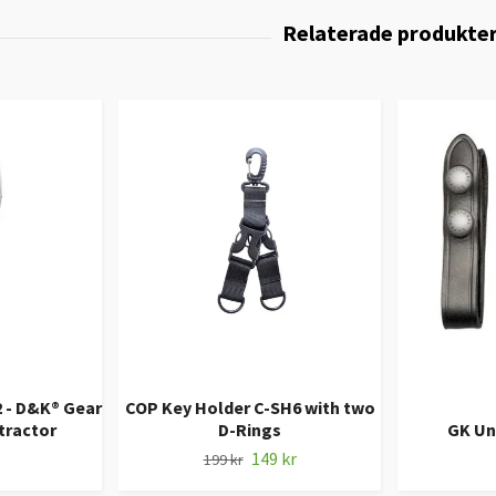
2 - D&K® Gear
COP Key Holder C-SH6 with two
tractor
D-Rings
GK Uni
149 kr
199 kr