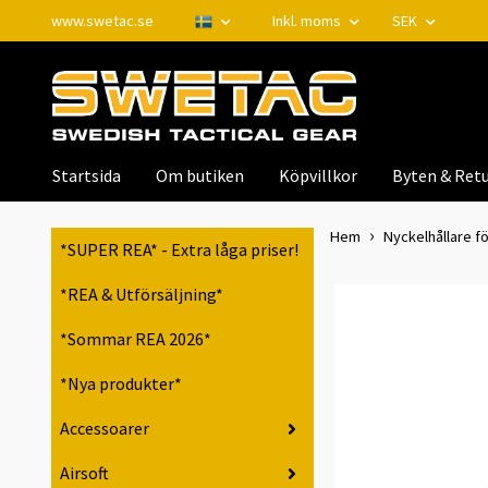
www.swetac.se
Inkl. moms
SEK
Startsida
Om butiken
Köpvillkor
Byten & Retu
Hem
Nyckelhållare fö
*SUPER REA* - Extra låga priser!
*REA & Utförsäljning*
*Sommar REA 2026*
*Nya produkter*
Accessoarer
Airsoft