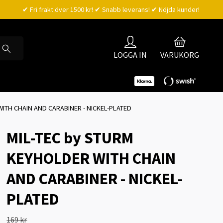
✔ Fri frakt över 1500 kr! ✔ Snabb leverans! ✔ Nöjda kunder!
LOGGA IN
VARUKORG
ITH CHAIN AND CARABINER - NICKEL-PLATED
MIL-TEC by STURM
KEYHOLDER WITH CHAIN
AND CARABINER - NICKEL-
PLATED
169 kr