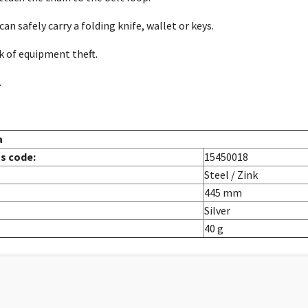
an safely carry a folding knife, wallet or keys.
k of equipment theft.
.
a
s code:
15450018
Steel / Zink
445 mm
Silver
40 g