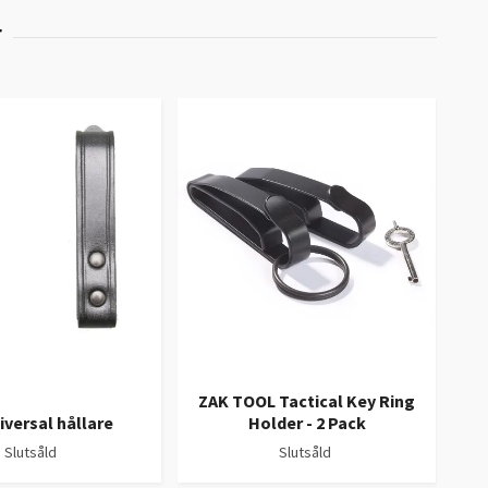
ZAK TOOL Tactical Key Ring
ZAK
versal hållare
Holder - 2 Pack
Slutsåld
Slutsåld