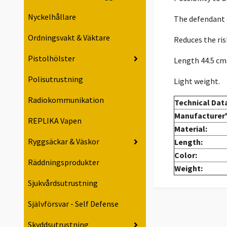
Nyckelhållare
The defendant c
Ordningsvakt & Väktare
Reduces the ris
Pistolhölster
Length 44.5 cm
Polisutrustning
Light weight.
Radiokommunikation
Technical Dat
Manufacturer'
REPLIKA Vapen
Material:
Ryggsäckar & Väskor
Length:
Color:
Räddningsprodukter
Weight:
Sjukvårdsutrustning
Självförsvar - Self Defense
Skyddsutrustning