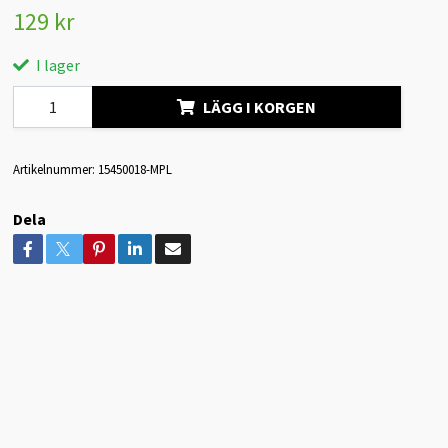
129 kr
I lager
LÄGG I KORGEN
Artikelnummer:
15450018-MPL
Dela