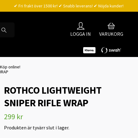
✔ Fri frakt över 1500 kr! ✔ Snabb leverans! ✔ Nöjda kunder!
LOGGA IN
VARUKORG
 Köp online!
WRAP
ROTHCO LIGHTWEIGHT
SNIPER RIFLE WRAP
299 kr
Produkten är tyvärr slut i lager.