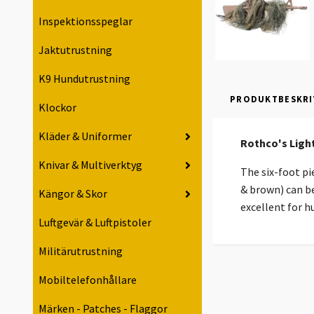
Inspektionsspeglar
Jaktutrustning
K9 Hundutrustning
PRODUKTBESKRI
Klockor
Kläder & Uniformer
Rothco's Light
Knivar & Multiverktyg
The six-foot pie
& brown) can be
Kängor & Skor
excellent for hu
Luftgevär & Luftpistoler
Militärutrustning
Mobiltelefonhållare
Märken - Patches - Flaggor