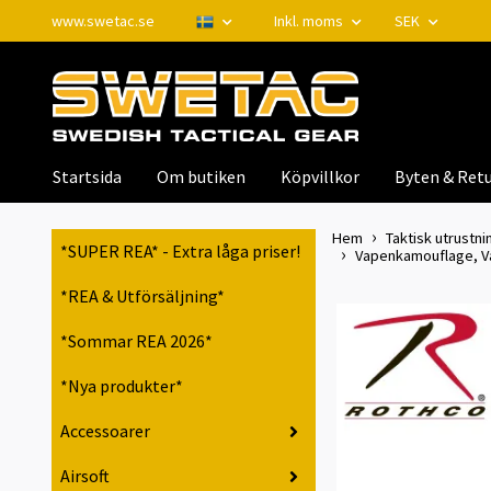
www.swetac.se
Inkl. moms
SEK
Startsida
Om butiken
Köpvillkor
Byten & Retu
Hem
Taktisk utrustnin
*SUPER REA* - Extra låga priser!
Vapenkamouflage, Va
*REA & Utförsäljning*
*Sommar REA 2026*
*Nya produkter*
Accessoarer
Airsoft