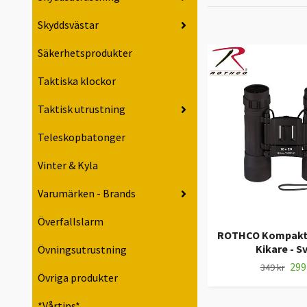
Skyddsvästar
Säkerhetsprodukter
Taktiska klockor
Taktisk utrustning
Teleskopbatonger
Vinter & Kyla
Varumärken - Brands
Överfallslarm
ROTHCO Kompakt 
Kikare - S
Övningsutrustning
299
349 kr
Övriga produkter
*Vårtips*