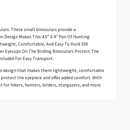
lars. These small binoculars provide a
m Design Makes This 4.5” X 4" Pair Of Hunting
ghtweight, Comfortable, And Easy To Hold 10X
bber Eyecups On The Birding Binoculars Protect The
ncluded For Easy Transport.
ism design that makes them lightweight, comfortable
s protect the eyepiece and offer added comfort. With
t for hikers, hunters, birders, stargazers, and more.