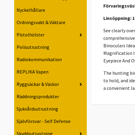
Förvaringsväs
Nyckelhållare
Linsöppning: 
Ordningsvakt & Väktare
See clearly ove
Pistolhölster
comprehensive 2
Binoculars Ide
Polisutrustning
Magnification I
Radiokommunikation
Eyepiece And O
REPLIKA Vapen
The hunting bi
to hold, and id
Ryggsäckar & Väskor
a convenient la
Räddningsprodukter
Sjukvårdsutrustning
Självförsvar - Self Defense
Skyddsutrustning