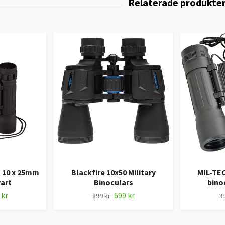
10 x 25mm
Blackfire 10x50 Military
MIL-TE
vart
Binoculars
bino
 kr
699 kr
899 kr
39