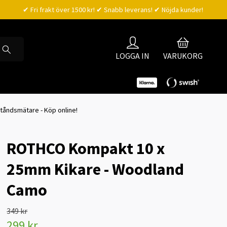
✔ Fri frakt över 1500 kr! ✔ Snabb leverans! ✔ Nöjda kunder!
LOGGA IN
VARUKORG
vståndsmätare - Köp online!
ROTHCO Kompakt 10 x
25mm Kikare - Woodland
Camo
349 kr
299 kr