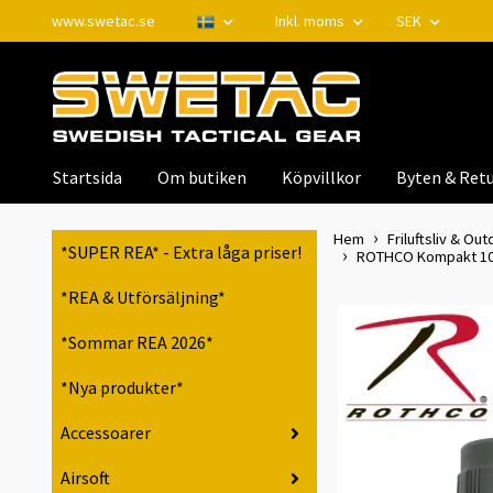
www.swetac.se
Inkl. moms
SEK
Startsida
Om butiken
Köpvillkor
Byten & Retu
Hem
Friluftsliv & Out
*SUPER REA* - Extra låga priser!
ROTHCO Kompakt 10 
*REA & Utförsäljning*
*Sommar REA 2026*
*Nya produkter*
Accessoarer
Airsoft