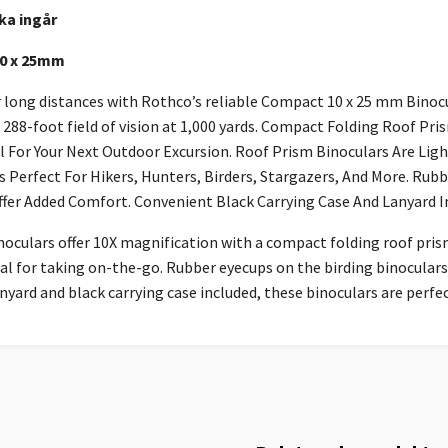
ka ingår
10 x 25mm
r long distances with Rothco’s reliable Compact 10 x 25 mm Binocu
88-foot field of vision at 1,000 yards. Compact Folding Roof Pris
al For Your Next Outdoor Excursion. Roof Prism Binoculars Are Li
s Perfect For Hikers, Hunters, Birders, Stargazers, And More. Ru
ffer Added Comfort. Convenient Black Carrying Case And Lanyard I
noculars offer 10X magnification with a compact folding roof pr
eal for taking on-the-go. Rubber eyecups on the birding binocular
nyard and black carrying case included, these binoculars are perfec