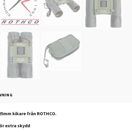
VNING
25mm kikare från ROTHCO.
r extra skydd