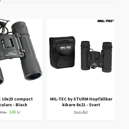
C 10x25 compact
MIL-TEC by STURM Hopfällbar
culars - Black
kikare 8x21 - Svart
349 kr
9 kr
Slutsåld