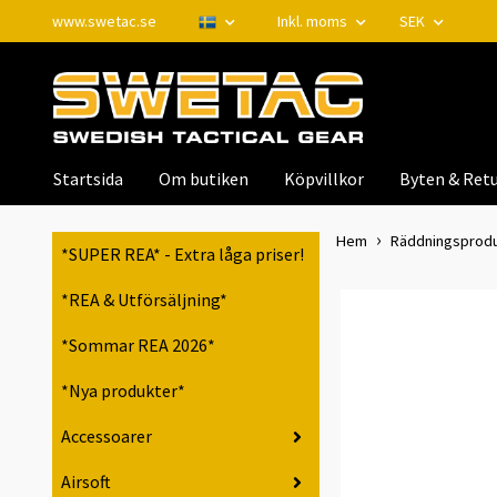
www.swetac.se
Inkl. moms
SEK
Startsida
Om butiken
Köpvillkor
Byten & Retu
Hem
Räddningsprodukt
*SUPER REA* - Extra låga priser!
*REA & Utförsäljning*
*Sommar REA 2026*
*Nya produkter*
Accessoarer
Airsoft