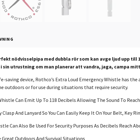
VNING
rfekt nödvisselpipa med dubbla rör som kan avge ljud upp till 1
 i sin utrustning om man planerar att vandra, jaga, campa mi
ife-saving device, Rothco’s Extra Loud Emergency Whistle has the ab
he outdoors or for use during situations that require security.
Whistle Can Emit Up To 118 Decibels Allowing The Sound To Reach
y Clasp And Lanyard So You Can Easily Keep It On Your Belt, Key R
tle Can Also Be Used For Security Purposes As Decibels Reach A
 Great Outdoors And Survival Situations