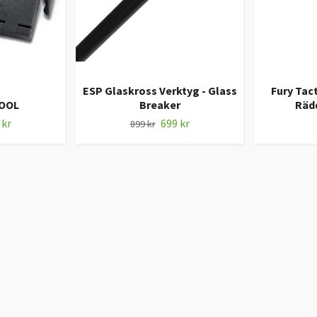
ESP Glaskross Verktyg - Glass
Fury Tac
OOL
Breaker
Räd
 kr
699 kr
899 kr