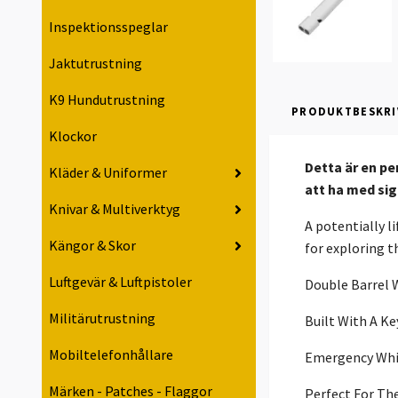
Inspektionsspeglar
Jaktutrustning
K9 Hundutrustning
PRODUKTBESKRI
Klockor
Detta är en pe
Kläder & Uniformer
att ha med sig
Knivar & Multiverktyg
A potentially l
Kängor & Skor
for exploring t
Luftgevär & Luftpistoler
Double Barrel 
Militärutrustning
Built With A Ke
Mobiltelefonhållare
Emergency Whis
Märken - Patches - Flaggor
Perfect For The