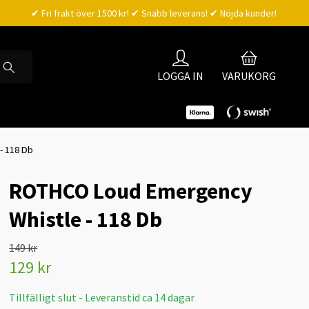
✔ Fri frakt över 1500 kr! ✔ Snabb leverans! ✔ Nöjda kunder!
LOGGA IN
VARUKORG
- 118 Db
ROTHCO Loud Emergency
Whistle - 118 Db
149 kr
129 kr
Tillfälligt slut - Leveranstid ca 14 dagar