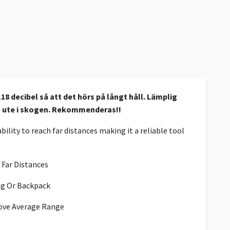
18 decibel så att det hörs på långt håll. Lämplig
tt ute i skogen. Rekommenderas!!
ility to reach far distances making it a reliable tool
 Far Distances
ing Or Backpack
bove Average Range