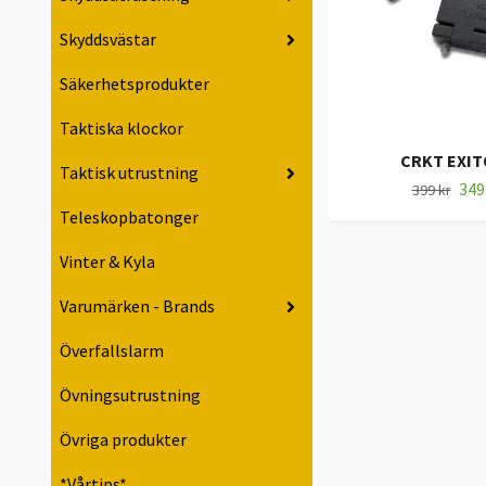
Skyddsvästar
Säkerhetsprodukter
Taktiska klockor
CRKT EXIT
Taktisk utrustning
349
399 kr
Teleskopbatonger
Vinter & Kyla
Varumärken - Brands
Överfallslarm
Övningsutrustning
Övriga produkter
*Vårtips*