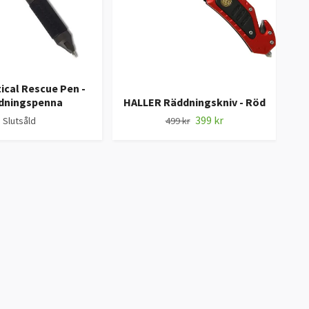
tical Rescue Pen -
dningspenna
HALLER Räddningskniv - Röd
HAL
399 kr
Slutsåld
499 kr