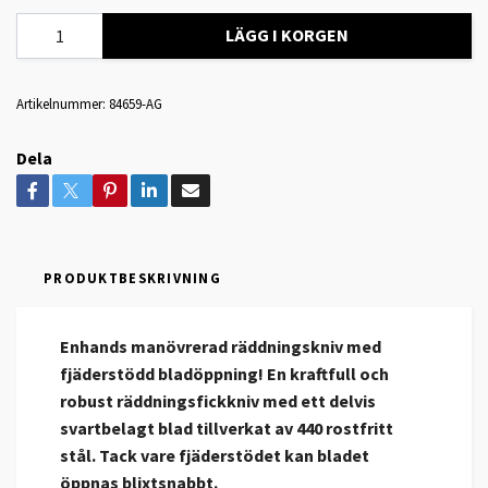
LÄGG I KORGEN
Artikelnummer:
84659-AG
Dela
PRODUKTBESKRIVNING
Enhands manövrerad räddningskniv med
fjäderstödd bladöppning! En kraftfull och
robust räddningsfickkniv med ett delvis
svartbelagt blad tillverkat av 440 rostfritt
stål. Tack vare fjäderstödet kan bladet
öppnas blixtsnabbt.