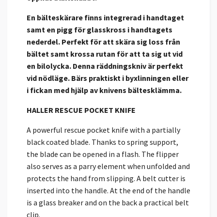
En bälteskärare finns integrerad i handtaget
samt en pigg för glasskross i handtagets
nederdel. Perfekt för att skära sig loss från
bältet samt krossa rutan för att ta sig ut vid
en bilolycka. Denna räddningskniv är perfekt
vid nödläge. Bärs praktiskt i byxlinningen eller
i fickan med hjälp av knivens bältesklämma.
HALLER RESCUE POCKET KNIFE
A powerful rescue pocket knife with a partially
black coated blade. Thanks to spring support,
the blade can be opened in a flash. The flipper
also serves as a parry element when unfolded and
protects the hand from slipping. A belt cutter is
inserted into the handle. At the end of the handle
is a glass breaker and on the back a practical belt
clip.