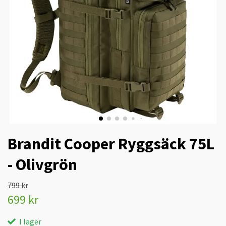
Brandit Cooper Ryggsäck 75L
- Olivgrön
799 kr
699 kr
I lager