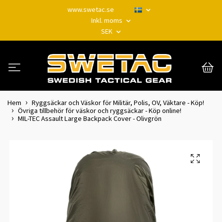
www.swetac.se
Inkl. moms
SEK
Hem
Ryggsäckar och Väskor för Militär, Polis, OV, Väktare - Köp!
Övriga tillbehör för väskor och ryggsäckar - Köp online!
MIL-TEC Assault Large Backpack Cover - Olivgrön