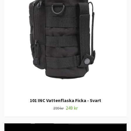
101 INC Vattenflaska Ficka - Svart
249 kr
299 kr