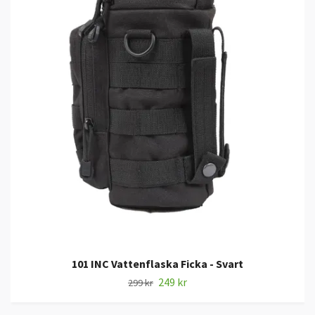
101 INC Vattenflaska Ficka - Svart
249 kr
299 kr