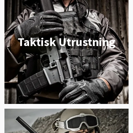
Taktisk Utrustning