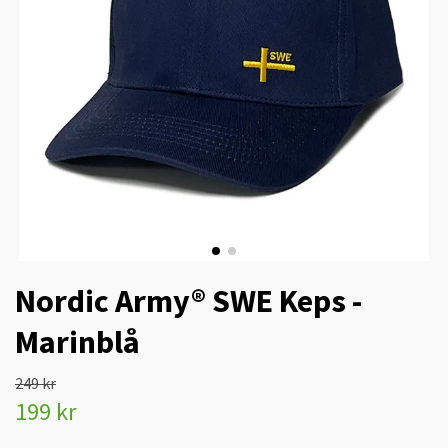
Nordic Army® SWE Keps -
Marinblå
249 kr
199 kr