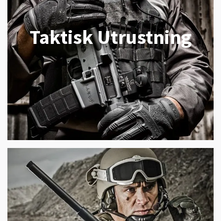
Taktisk Utrustning