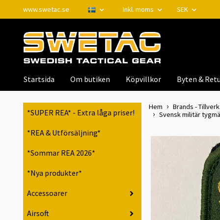
www.swetac.se
Inkl. moms
SEK
Startsida
Om butiken
Köpvillkor
Byten & Retu
Hem
Brands - Tillver
*SUPER REA* - Extra låga priser!
Svensk militär tygm
*REA & Utförsäljning*
*Sommar REA 2026*
*Nya produkter*
Accessoarer
Airsoft