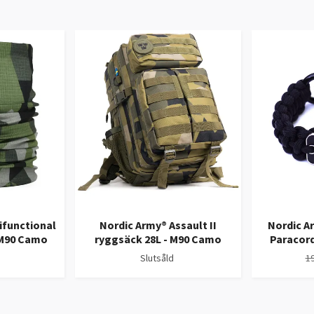
ifunctional
Nordic Army® Assault II
Nordic A
 M90 Camo
ryggsäck 28L - M90 Camo
Paracord
Slutsåld
19