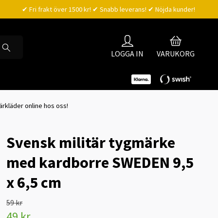
✔ Fri frakt över 1500 kr! ✔ Snabb leverans! ✔ Nöjda kunder!
LOGGA IN
VARUKORG
rkläder online hos oss!
Svensk militär tygmärke
med kardborre SWEDEN 9,5
x 6,5 cm
59 kr
49 kr