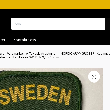
rer
Kontakta oss
kare - Varumärken av Taktisk utrustning
NORDIC ARMY GROSS® - Köp militä
ärke med kardborre SWEDEN 9,5 x 6,5 cm