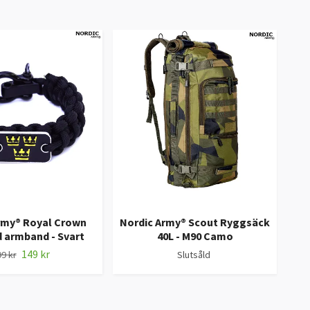
rmy® Royal Crown
Nordic Army® Scout Ryggsäck
 armband - Svart
40L - M90 Camo
149 kr
9 kr
Slutsåld