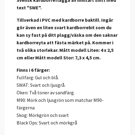
Svensk kardborreflagga av militärt snitt med
text "SWE".
Tillverkad i PVC med kardborre baktill. Ingår
gör även en liten svart kardborrebit som du
kan sy fast på ditt plagg/väska om den saknar
kardborreyta att fästa märket på.
Kommer i
två olika storlekar. Mått modell Liten:
4 x 2,5
cm eller
Mått modell Stor:
7,3 x 4,5 cm.
Finns i 6 färger:
Fullfärg: Gul och blå.
SWAT: Svart och ljusgrå.
Öken: Två toner av sandfärg.
M90: Mörk och ljusgrön som matchar M90-
färgerna
Skog: Mörkgrön och svart
Black Ops: Svart och mörkgrå