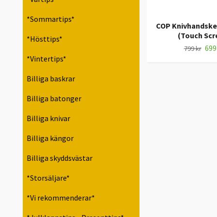
*Sommartips*
COP Knivhandske
(Touch Scr
*Hösttips*
699
799 kr
*Vintertips*
Billiga baskrar
Billiga batonger
Billiga knivar
Billiga kängor
Billiga skyddsvästar
*Storsäljare*
*Vi rekommenderar*