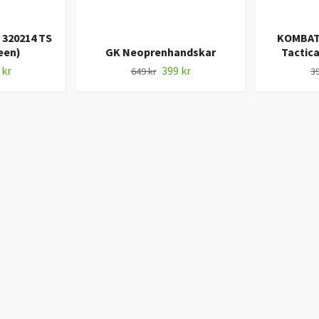
 320214 TS
KOMBAT 
een)
GK Neoprenhandskar
Tactica
 kr
399 kr
649 kr
39