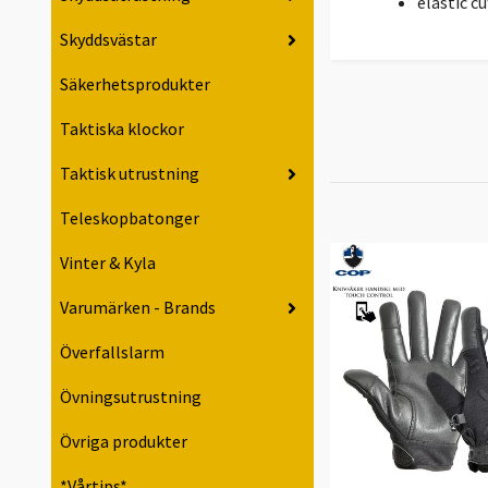
elastic cu
Skyddsvästar
Säkerhetsprodukter
Taktiska klockor
Taktisk utrustning
Teleskopbatonger
Vinter & Kyla
Varumärken - Brands
Överfallslarm
Övningsutrustning
Övriga produkter
*Vårtips*