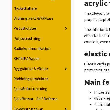
acrylic
Nyckelhållare
The gloves are
Ordningsvakt & Väktare
properties prot
Pistolhölster
The interior is 
effective heat 
Polisutrustning
comfort, even 
Radiokommunikation
elastic 
REPLIKA Vapen
Elastic cuffs
pr
Ryggsäckar & Väskor
protecting agai
Räddningsprodukter
Main fe
Sjukvårdsutrustning
fingerles
water-rep
Självförsvar - Self Defense
Thinsulat
Skyddsutrustning