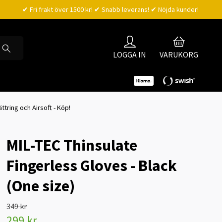
✔ Fri frakt över 1500 kr! ✔ Snabb leverans! ✔ Nöjda kunder!
LOGGA IN
VARUKORG
ttring och Airsoft - Köp!
MIL-TEC Thinsulate
Fingerless Gloves - Black
(One size)
349 kr
299 kr