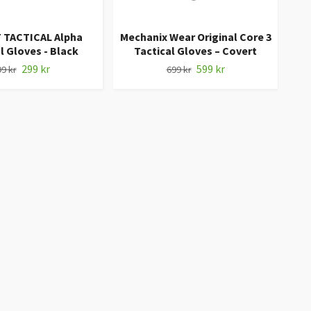
TACTICAL Alpha
Mechanix Wear Original Core 3
MI
l Gloves - Black
Tactical Gloves – Covert
299 kr
599 kr
9 kr
699 kr