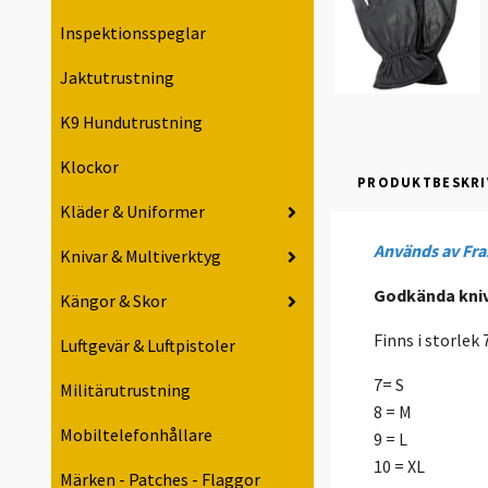
Inspektionsspeglar
Jaktutrustning
K9 Hundutrustning
Klockor
PRODUKTBESKRI
Kläder & Uniformer
Används av Fra
Knivar & Multiverktyg
Godkända kniv
Kängor & Skor
Finns i storlek 
Luftgevär & Luftpistoler
7= S
Militärutrustning
8 = M
Mobiltelefonhållare
9 = L
10 = XL
Märken - Patches - Flaggor