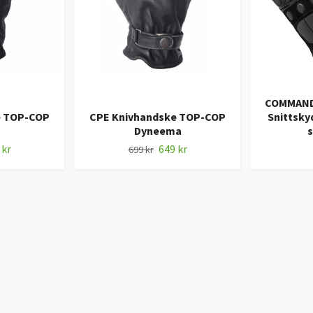
COMMANDO 
e TOP-COP
CPE Knivhandske TOP-COP
Snittsk
Dyneema
 kr
649 kr
699 kr