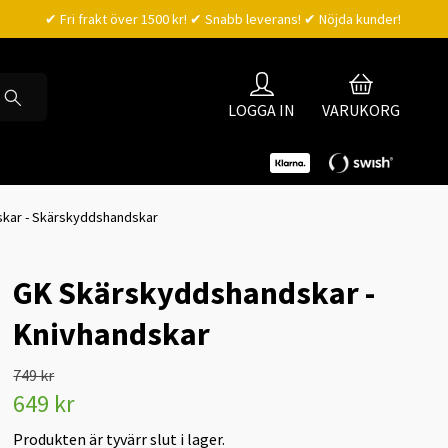
✔ Fri frakt över 1500 kr! ✔ Snabb leverans! ✔ Nöjda kunder!
LOGGA IN
VARUKORG
skar - Skärskyddshandskar
GK Skärskyddshandskar -
Knivhandskar
749 kr
649 kr
Produkten är tyvärr slut i lager.