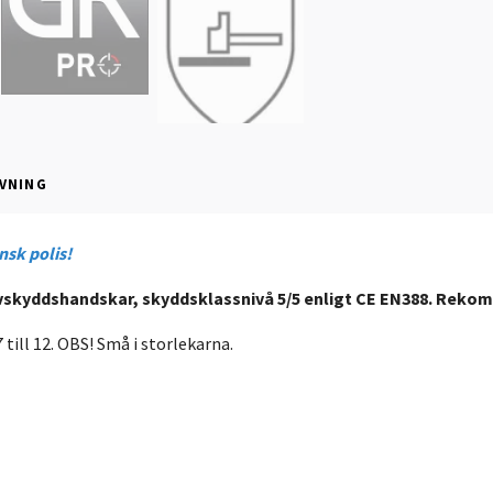
VNING
nsk polis!
skyddshandskar, skyddsklassnivå 5/5 enligt CE EN388. Reko
7 till 12. OBS! Små i storlekarna.