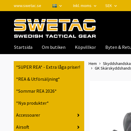
www.swetac.se
Inkl. moms
SEK
Startsida
Om butiken
Köpvillkor
Byten & Retu
Hem
Skyddshandskar 
*SUPER REA* - Extra låga priser!
GK Skärskyddshands
*REA & Utförsäljning*
*Sommar REA 2026*
*Nya produkter*
Accessoarer
Airsoft