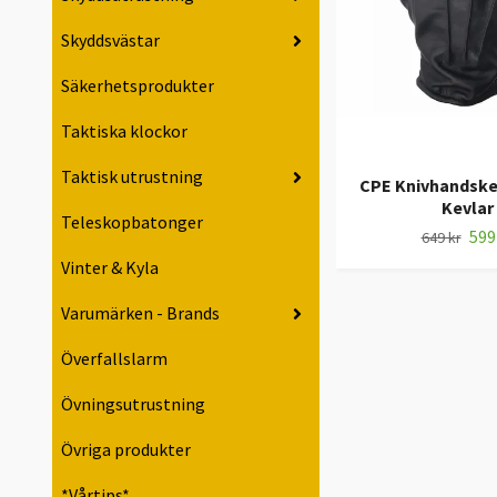
Skyddsvästar
Säkerhetsprodukter
Taktiska klockor
Taktisk utrustning
CPE Knivhandsk
Kevlar
Teleskopbatonger
599
649 kr
Vinter & Kyla
Varumärken - Brands
Överfallslarm
Övningsutrustning
Övriga produkter
*Vårtips*