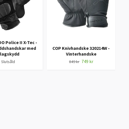
Police II X-Tec -
yddshandskar med
COP Knivhandske 320214W -
C
slagskydd
Vinterhandske
749 kr
Slutsåld
849 kr