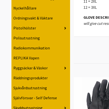
11 = 2XL
12 = 3XL
Nyckelhållare
GLOVE DESCR
Ordningsvakt & Väktare
will give cut re
Pistolhölster
Polisutrustning
Radiokommunikation
REPLIKA Vapen
Ryggsäckar & Väskor
Räddningsprodukter
Sjukvårdsutrustning
Självförsvar - Self Defense
Skyddsutrustning