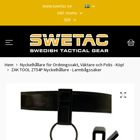
www.swetac.se
Inkl. moms
SEK
Hem
Nyckelhållare för Ordningsvakt, Väktare och Polis - Köp!
ZAK TOOL ZT54P Nyckelhållare - Larmbågssäker