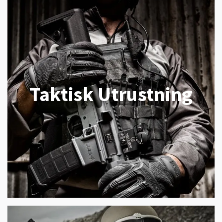
Taktisk Utrustning