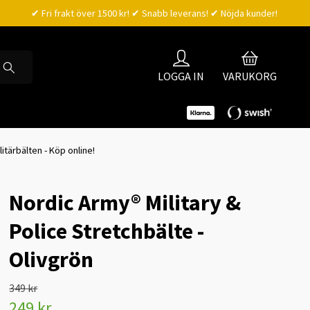
✔ Fri frakt över 1500 kr! ✔ Snabb leverans! ✔ Nöjda kunder!
LOGGA IN
VARUKORG
litärbälten - Köp online!
Nordic Army® Military &
Police Stretchbälte -
Olivgrön
349 kr
249 kr