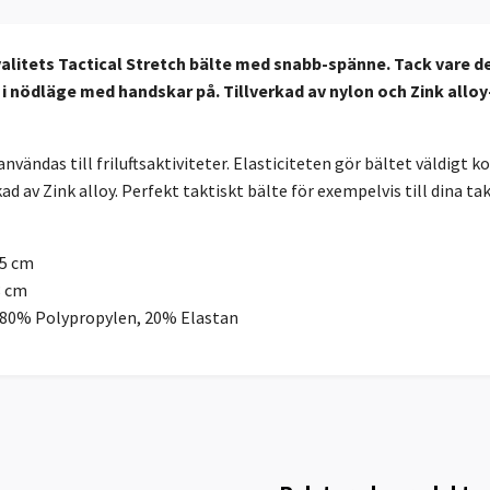
litets Tactical Stretch bälte med snabb-spänne. Tack vare d
i nödläge med handskar på. Tillverkad av nylon och Zink allo
nvändas till friluftsaktiviteter. Elasticiteten gör bältet väldigt
ad av Zink alloy. Perfekt taktiskt bälte för exempelvis till dina tak
25 cm
8 cm
: 80% Polypropylen, 20% Elastan