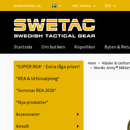
www.swetac.se
Inkl. moms
SEK
Startsida
Om butiken
Köpvillkor
Byten & Retu
Hem
Kläder & Unifor
*SUPER REA* - Extra låga priser!
Nordic Army® Militar
*REA & Utförsäljning*
*Sommar REA 2026*
*Nya produkter*
Accessoarer
Airsoft