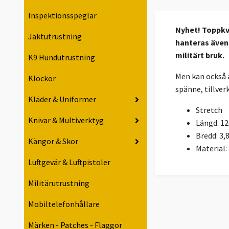
Inspektionsspeglar
Nyhet!
Toppkva
Jaktutrustning
hanteras även 
militärt bruk.
K9 Hundutrustning
Men kan också a
Klockor
spänne, tillverk
Kläder & Uniformer
Stretch
Knivar & Multiverktyg
Längd: 1
Bredd: 3,
Kängor & Skor
Material
Luftgevär & Luftpistoler
Militärutrustning
Mobiltelefonhållare
Märken - Patches - Flaggor