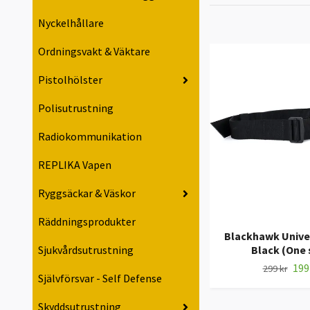
Nyckelhållare
Ordningsvakt & Väktare
Pistolhölster
Polisutrustning
Radiokommunikation
REPLIKA Vapen
Ryggsäckar & Väskor
Räddningsprodukter
Blackhawk Univer
Sjukvårdsutrustning
Black (One 
199
299 kr
Självförsvar - Self Defense
Skyddsutrustning