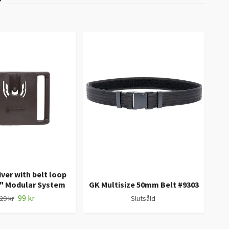
ver with belt loop
" Modular System
GK Multisize 50mm Belt #9303
GK 
99 kr
29 kr
Slutsåld