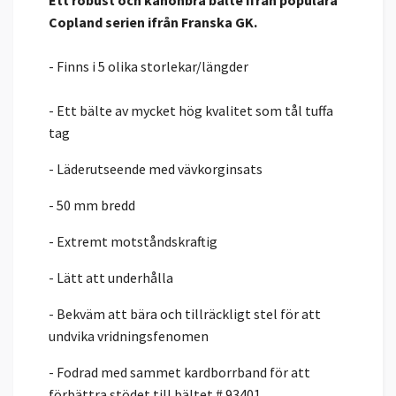
Ett robust och kanonbra bälte ifrån populära
Copland serien ifrån Franska GK.
- Finns i 5 olika storlekar/längder
- Ett bälte av mycket hög kvalitet som tål tuffa
tag
- Läderutseende med vävkorginsats
- 50 mm bredd
- Extremt motståndskraftig
- Lätt att underhålla
- Bekväm att bära och tillräckligt stel för att
undvika vridningsfenomen
- Fodrad med sammet kardborrband för att
förbättra stödet till bältet # 93401