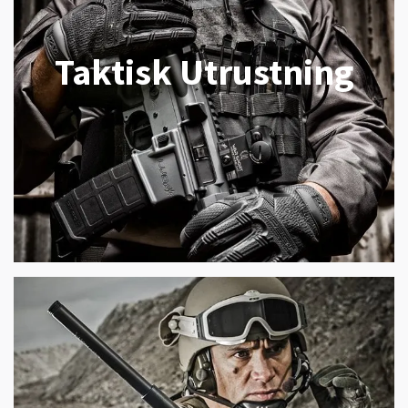
Taktisk Utrustning