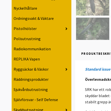
Nyckelhållare
Ordningsvakt & Väktare
Pistolhölster
Polisutrustning
Radiokommunikation
PRODUKTBESKRI
REPLIKA Vapen
Standard issue 
Ryggsäckar & Väskor
Överlevnadskn
Räddningsprodukter
SRK har ett ro
Sjukvårdsutrustning
skyddar bladet 
Självförsvar - Self Defense
stabilt grepp ä
Skyddsutrustning