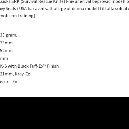
ssiska SRK (Survival Rescue Knife) kniv är en väl beprövad modell
avy Seals i USA har även valt att ge ut denna modell till alla so
olition training).
33 gram.
273mm
152mm
5mm
K-5 with Black Tuff-Ex™ Finish
21mm, Kray-Ex
ecure-Ex