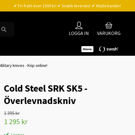
✔ Fri frakt över 1500 kr! ✔ Snabb leverans! ✔ Nöjda kunder!
LOGGA IN
VARUKORG
 Military knives - Köp online!
Cold Steel SRK SK5 -
Överlevnadskniv
1 395 kr
1 295 kr
I lager