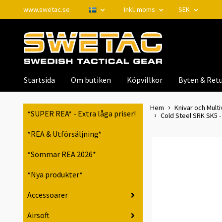
www.swetac.se
Inkl. moms
SEK
Startsida
Om butiken
Köpvillkor
Byten & Retu
Hem
Knivar och Mult
*SUPER REA* - Extra låga priser!
Cold Steel SRK SK5 
*REA & Utförsäljning*
*Sommar REA 2026*
*Nya produkter*
Accessoarer
Airsoft