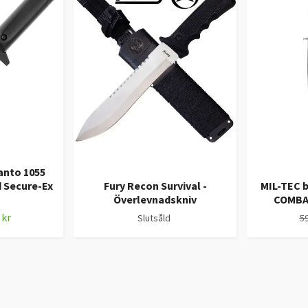
Tanto 1055
d Secure-Ex
Fury Recon Survival -
MIL-TEC 
Överlevnadskniv
COMBAT
 kr
Slutsåld
59