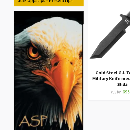
*Julklappstips - Presenttips*
Cold Steel G.I. 
Military Knife me
Slida
695
795 kr