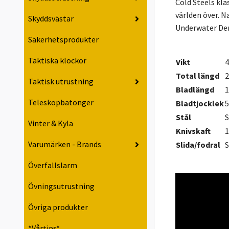
Cold Steels kla
världen över. N
Skyddsvästar
Underwater Dem
Säkerhetsprodukter
Taktiska klockor
Vikt
4
Total längd
Taktisk utrustning
Bladlängd
Teleskopbatonger
Bladtjocklek
Stål
S
Vinter & Kyla
Knivskaft
1
Varumärken - Brands
Slida/fodral
S
Överfallslarm
Övningsutrustning
Övriga produkter
*Vårtips*