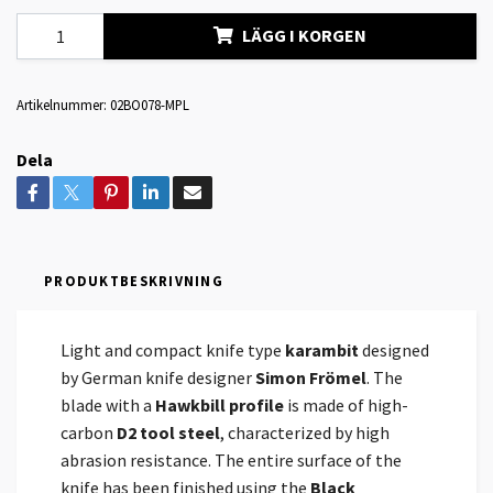
LÄGG I KORGEN
Artikelnummer:
02BO078-MPL
Dela
PRODUKTBESKRIVNING
Light and compact knife type
karambit
designed
by German knife designer
Simon Frömel
. The
blade with a
Hawkbill profile
is made of high-
carbon
D2 tool steel
, characterized by high
abrasion resistance. The entire surface of the
knife has been finished using the
Black