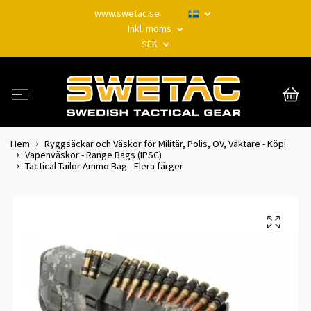
www.swetac.se
Inkl. moms
SEK
Hem
Ryggsäckar och Väskor för Militär, Polis, OV, Väktare - Köp!
Vapenväskor - Range Bags (IPSC)
Tactical Tailor Ammo Bag - Flera färger