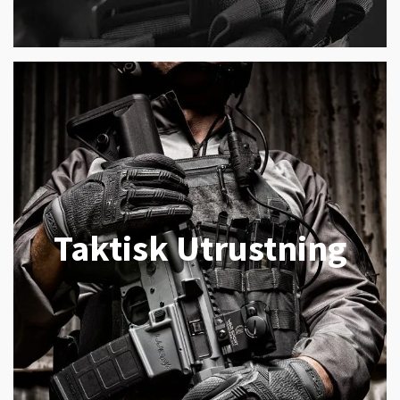
Taktisk Utrustning